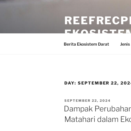
Skip
to
REEFRECP
content
EKOSISTE
Berita Ekosistem Darat
Jenis
DAY:
SEPTEMBER 22, 202
POSTED
SEPTEMBER 22, 2024
ON
Dampak Perubahan 
Matahari dalam Ek