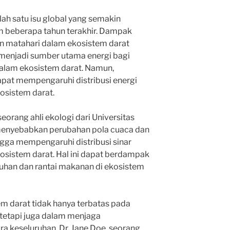
ah satu isu global yang semakin
m beberapa tahun terakhir. Dampak
an matahari dalam ekosistem darat
i menjadi sumber utama energi bagi
dalam ekosistem darat. Namun,
dapat mempengaruhi distribusi energi
osistem darat.
eorang ahli ekologi dari Universitas
menyebabkan perubahan pola cuaca dan
ingga mempengaruhi distribusi sinar
kosistem darat. Hal ini dapat berdampak
uhan dan rantai makanan di ekosistem
m darat tidak hanya terbatas pada
 tetapi juga dalam menjaga
 keseluruhan. Dr. Jane Doe, seorang