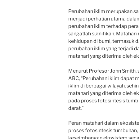
Perubahan iklim merupakan sal
menjadi perhatian utama dala
perubahan iklim terhadap per
sangatlah signifikan. Matahar
kehidupan di bumi, termasuk 
perubahan iklim yang terjadi 
matahari yang diterima oleh ek
Menurut Profesor John Smith, s
ABC, “Perubahan iklim dapat 
iklim di berbagai wilayah, seh
matahari yang diterima oleh e
pada proses fotosintesis tumb
darat.”
Peran matahari dalam ekosiste
proses fotosintesis tumbuhan,
keseimbangan ekosistem secara