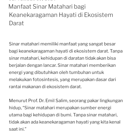
ON
Manfaat Sinar Matahari bagi
Keanekaragaman Hayati di Ekosistem
Darat
Sinar matahari memiliki manfaat yang sangat besar
bagi keanekaragaman hayati di ekosistem darat. Tanpa
sinar matahari, kehidupan di daratan tidak akan bisa
berjalan dengan lancar. Sinar matahari memberikan
energi yang dibutuhkan oleh tumbuhan untuk
melakukan fotosintesis, yang merupakan dasar dari
rantai makanan di ekosistem darat.
Menurut Prof. Dr. Emil Salim, seorang pakar lingkungan
hidup, “Sinar matahari merupakan sumber energi
utama bagi kehidupan di bumi. Tanpa sinar matahari,
tidak akan ada keanekaragaman hayati yang kita kenal
saat ini.”