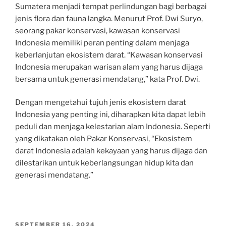
Sumatera menjadi tempat perlindungan bagi berbagai
jenis flora dan fauna langka. Menurut Prof. Dwi Suryo,
seorang pakar konservasi, kawasan konservasi
Indonesia memiliki peran penting dalam menjaga
keberlanjutan ekosistem darat. “Kawasan konservasi
Indonesia merupakan warisan alam yang harus dijaga
bersama untuk generasi mendatang,” kata Prof. Dwi.
Dengan mengetahui tujuh jenis ekosistem darat
Indonesia yang penting ini, diharapkan kita dapat lebih
peduli dan menjaga kelestarian alam Indonesia. Seperti
yang dikatakan oleh Pakar Konservasi, “Ekosistem
darat Indonesia adalah kekayaan yang harus dijaga dan
dilestarikan untuk keberlangsungan hidup kita dan
generasi mendatang.”
POSTED
SEPTEMBER 16, 2024