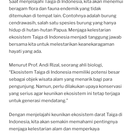
Saat menjelajahi Taiga di Indonesia, kita akan menemui
beragam flora dan fauna endemik yang tidak
ditemukan di tempat lain. Contohnya adalah burung
cendrawasih, salah satu spesies burung yang hanya
hidup di hutan-hutan Papua. Menjaga kelestarian
ekosistem Taiga di Indonesia menjadi tanggung jawab
bersama kita untuk melestarikan keanekaragaman
hayati yang ada.
Menurut Prof. Andi Rizal, seorang ahli biologi,
“Ekosistem Taiga di Indonesia memiliki potensi besar
sebagai objek wisata alam yang menarik bagi para
pengunjung. Namun, perlu dilakukan upaya konservasi
yang serius agar keunikan ekosistem ini tetap terjaga
untuk generasi mendatang.”
Dengan menjelajahi keunikan ekosistem darat Taiga di
Indonesia, kita akan semakin memahami pentingnya
menjaga kelestarian alam dan memperkaya