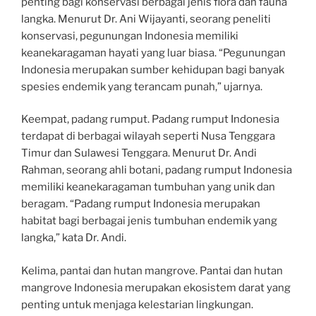
penting bagi konservasi berbagai jenis flora dan fauna
langka. Menurut Dr. Ani Wijayanti, seorang peneliti
konservasi, pegunungan Indonesia memiliki
keanekaragaman hayati yang luar biasa. “Pegunungan
Indonesia merupakan sumber kehidupan bagi banyak
spesies endemik yang terancam punah,” ujarnya.
Keempat, padang rumput. Padang rumput Indonesia
terdapat di berbagai wilayah seperti Nusa Tenggara
Timur dan Sulawesi Tenggara. Menurut Dr. Andi
Rahman, seorang ahli botani, padang rumput Indonesia
memiliki keanekaragaman tumbuhan yang unik dan
beragam. “Padang rumput Indonesia merupakan
habitat bagi berbagai jenis tumbuhan endemik yang
langka,” kata Dr. Andi.
Kelima, pantai dan hutan mangrove. Pantai dan hutan
mangrove Indonesia merupakan ekosistem darat yang
penting untuk menjaga kelestarian lingkungan.