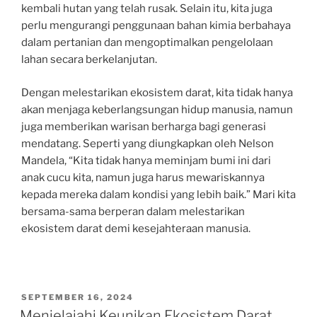
kembali hutan yang telah rusak. Selain itu, kita juga
perlu mengurangi penggunaan bahan kimia berbahaya
dalam pertanian dan mengoptimalkan pengelolaan
lahan secara berkelanjutan.
Dengan melestarikan ekosistem darat, kita tidak hanya
akan menjaga keberlangsungan hidup manusia, namun
juga memberikan warisan berharga bagi generasi
mendatang. Seperti yang diungkapkan oleh Nelson
Mandela, “Kita tidak hanya meminjam bumi ini dari
anak cucu kita, namun juga harus mewariskannya
kepada mereka dalam kondisi yang lebih baik.” Mari kita
bersama-sama berperan dalam melestarikan
ekosistem darat demi kesejahteraan manusia.
POSTED
SEPTEMBER 16, 2024
ON
Menjelajahi Keunikan Ekosistem Darat