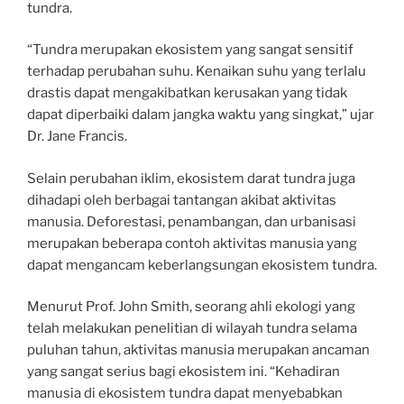
tundra.
“Tundra merupakan ekosistem yang sangat sensitif
terhadap perubahan suhu. Kenaikan suhu yang terlalu
drastis dapat mengakibatkan kerusakan yang tidak
dapat diperbaiki dalam jangka waktu yang singkat,” ujar
Dr. Jane Francis.
Selain perubahan iklim, ekosistem darat tundra juga
dihadapi oleh berbagai tantangan akibat aktivitas
manusia. Deforestasi, penambangan, dan urbanisasi
merupakan beberapa contoh aktivitas manusia yang
dapat mengancam keberlangsungan ekosistem tundra.
Menurut Prof. John Smith, seorang ahli ekologi yang
telah melakukan penelitian di wilayah tundra selama
puluhan tahun, aktivitas manusia merupakan ancaman
yang sangat serius bagi ekosistem ini. “Kehadiran
manusia di ekosistem tundra dapat menyebabkan