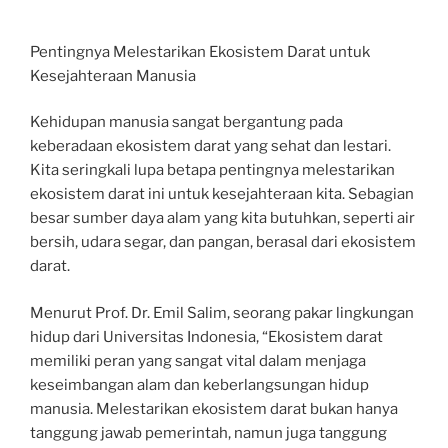
Pentingnya Melestarikan Ekosistem Darat untuk
Kesejahteraan Manusia
Kehidupan manusia sangat bergantung pada
keberadaan ekosistem darat yang sehat dan lestari.
Kita seringkali lupa betapa pentingnya melestarikan
ekosistem darat ini untuk kesejahteraan kita. Sebagian
besar sumber daya alam yang kita butuhkan, seperti air
bersih, udara segar, dan pangan, berasal dari ekosistem
darat.
Menurut Prof. Dr. Emil Salim, seorang pakar lingkungan
hidup dari Universitas Indonesia, “Ekosistem darat
memiliki peran yang sangat vital dalam menjaga
keseimbangan alam dan keberlangsungan hidup
manusia. Melestarikan ekosistem darat bukan hanya
tanggung jawab pemerintah, namun juga tanggung