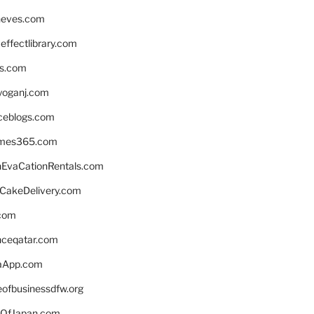
neves.com
ffectlibrary.com
ns.com
yoganj.com
rceblogs.com
ames365.com
EvaCationRentals.com
rCakeDelivery.com
.com
enceqatar.com
aApp.com
eofbusinessdfw.org
OfJapan.com