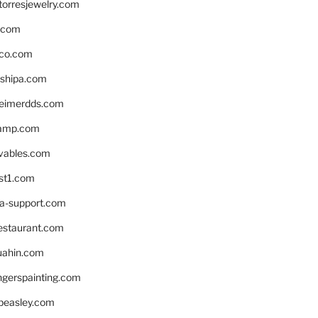
torresjewelry.com
s.com
ico.com
shipa.com
eimerdds.com
camp.com
ivables.com
st1.com
la-support.com
estaurant.com
uahin.com
erspainting.com
beasley.com