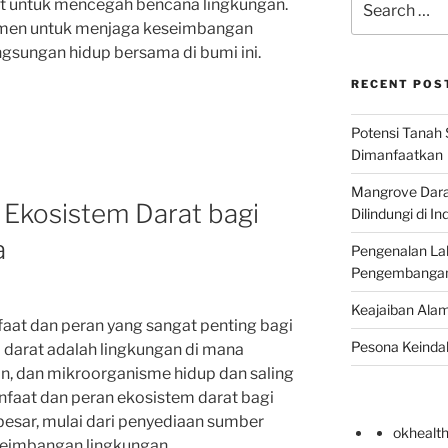
t untuk mencegah bencana lingkungan.
for:
men untuk menjaga keseimbangan
gsungan hidup bersama di bumi ini.
RECENT POS
Potensi Tanah 
Dimanfaatkan
Mangrove Darat
 Ekosistem Darat bagi
Dilindungi di I
a
Pengenalan La
Pengembangan 
Keajaiban Alam
aat dan peran yang sangat penting bagi
Pesona Keindah
 darat adalah lingkungan di mana
n, dan mikroorganisme hidup dan saling
anfaat dan peran ekosistem darat bagi
esar, mulai dari penyediaan sumber
okhealt
eimbangan lingkungan.