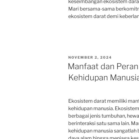
keseimbangan ekosistem dara
Mari bersama-sama berkomit
ekosistem darat demi keberlan
POSTED
NOVEMBER 2, 2024
ON
Manfaat dan Peran
Kehidupan Manusi
Ekosistem darat memiliki manf
kehidupan manusia. Ekosistem
berbagai jenis tumbuhan, hewa
berinteraksi satu sama lain. M
kehidupan manusia sangatlah b
daya alam hingga menjaga kes