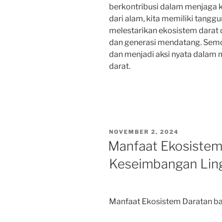
berkontribusi dalam menjaga k
dari alam, kita memiliki tang
melestarikan ekosistem darat d
dan generasi mendatang. Semo
dan menjadi aksi nyata dalam
darat.
POSTED
NOVEMBER 2, 2024
ON
Manfaat Ekosistem
Keseimbangan Lin
Manfaat Ekosistem Daratan b