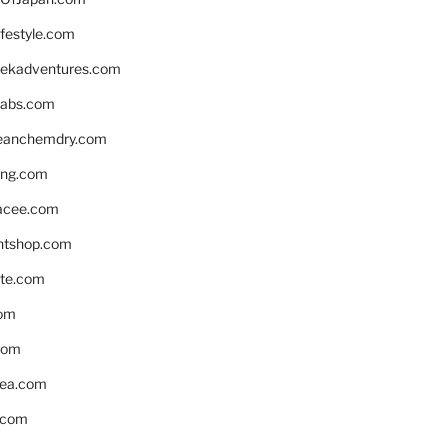
ifestyle.com
eekadventures.com
labs.com
leanchemdry.com
ing.com
acee.com
ntshop.com
te.com
om
com
ea.com
.com