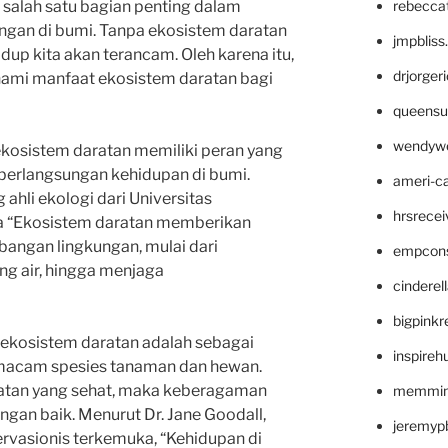
rebecca
salah satu bagian penting dalam
gan di bumi. Tanpa ekosistem daratan
jmpblis
dup kita akan terancam. Oleh karena itu,
drjorger
hami manfaat ekosistem daratan bagi
queensu
wendyw
 ekosistem daratan memiliki peran yang
berlangsungan kehidupan di bumi.
ameri-
ahli ekologi dari Universitas
hrsrece
 “Ekosistem daratan memberikan
angan lingkungan, mulai dari
empcon
g air, hingga menjaga
cinderel
bigpinkr
 ekosistem daratan adalah sebagai
inspireh
 macam spesies tanaman dan hewan.
atan yang sehat, maka keberagaman
memming
engan baik. Menurut Dr. Jane Goodall,
jeremyp
ervasionis terkemuka, “Kehidupan di