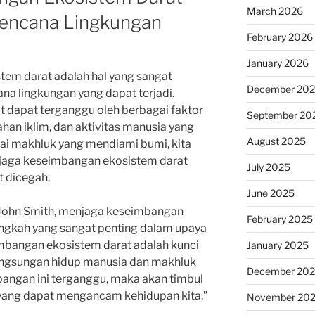
March 2026
encana Lingkungan
February 2026
January 2026
em darat adalah hal yang sangat
December 20
a lingkungan yang dapat terjadi.
 dapat terganggu oleh berbagai faktor
September 20
ahan iklim, dan aktivitas manusia yang
August 2025
ai makhluk yang mendiami bumi, kita
jaga keseimbangan ekosistem darat
July 2025
t dicegah.
June 2025
. John Smith, menjaga keseimbangan
February 2025
ngkah yang sangat penting dalam upaya
imbangan ekosistem darat adalah kunci
January 2025
ngsungan hidup manusia dan makhluk
December 20
imbangan ini terganggu, maka akan timbul
yang dapat mengancam kehidupan kita,”
November 20