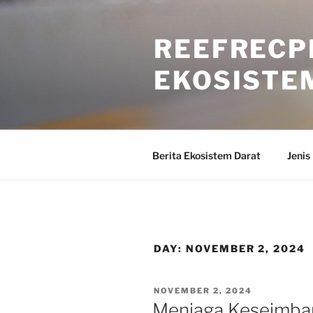
Skip
to
REEFRECP
content
EKOSISTE
Berita Ekosistem Darat
Jenis
DAY:
NOVEMBER 2, 2024
POSTED
NOVEMBER 2, 2024
ON
Menjaga Keseimba