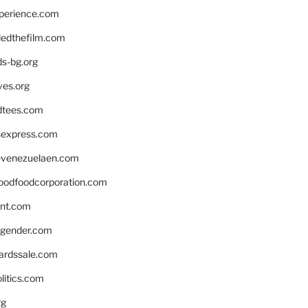
xperience.com
edthefilm.com
ds-bg.org
ves.org
tees.com
rsexpress.com
venezuelaen.com
oodfoodcorporation.com
nnt.com
gender.com
ardssale.com
litics.com
rg