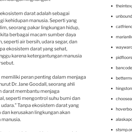
theinte
 ekosistem darat adalah sebagai
unbound
gi kehidupan manusia. Seperti yang
catfrien
alim, seorang pakar lingkungan hidup,
 kita berbagai macam sumber daya
marianli
 seperti air bersih, udara segar, dan
wayward
npa ekosistem darat yang sehat,
anggu karena ketergantungan manusia
pidfloo
rsebut.
bancode
ga memiliki peran penting dalam menjaga
betterm
rut Dr. Jane Goodall, seorang ahli
hingsto
em darat membantu menjaga
l, seperti mengontrol suhu bumi dan
choosea
 udara.” Tanpa ekosistem darat yang
hoverbo
m dan kerusakan lingkungan akan
alaskapo
n manusia.
stsmp.o