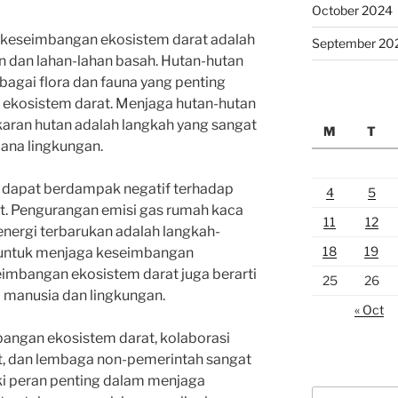
October 2024
a keseimbangan ekosistem darat adalah
September 20
 dan lahan-lahan basah. Hutan-hutan
bagai flora dan fauna yang penting
ekosistem darat. Menjaga hutan-hutan
karan hutan adalah langkah yang sangat
M
T
ana lingkungan.
ga dapat berdampak negatif terhadap
4
5
. Pengurangan emisi gas rumah kaca
11
12
nergi terbarukan adalah langkah-
18
19
 untuk menjaga keseimbangan
imbangan ekosistem darat juga berarti
25
26
manusia dan lingkungan.
« Oct
ngan ekosistem darat, kolaborasi
t, dan lembaga non-pemerintah sangat
ki peran penting dalam menjaga
Search