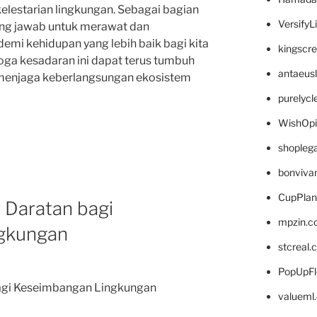
elestarian lingkungan. Sebagai bagian
VersifyL
gung jawab untuk merawat dan
emi kehidupan yang lebih baik bagi kita
kingscr
ga kesadaran ini dapat terus tumbuh
antaeus
 menjaga keberlangsungan ekosistem
purelyc
WishOp
shopleg
bonviva
CupPlan
 Daratan bagi
mpzin.c
gkungan
stcreal.
PopUpFl
agi Keseimbangan Lingkungan
valueml