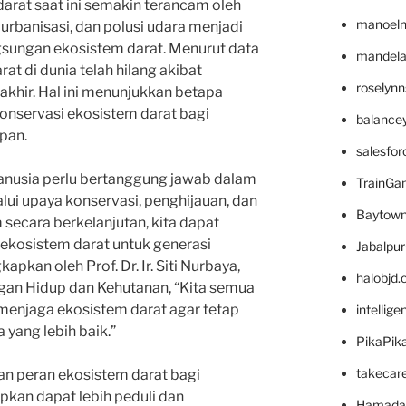
rat saat ini semakin terancam oleh
manoel
 urbanisasi, dan polusi udara menjadi
gsungan ekosistem darat. Menurut data
mandelae
at di dunia telah hilang akibat
roselyn
akhir. Hal ini menunjukkan betapa
onservasi ekosistem darat bagi
balance
pan.
salesfo
 manusia perlu bertanggung jawab dalam
TrainG
lui upaya konservasi, penghijauan, dan
Baytown
secara berkelanjutan, kita dapat
kosistem darat untuk generasi
Jabalpu
pkan oleh Prof. Dr. Ir. Siti Nurbaya,
halobjd
gan Hidup dan Kehutanan, “Kita semua
menjaga ekosistem darat agar tetap
intellig
 yang lebih baik.”
PikaPik
takecar
 peran ekosistem darat bagi
pkan dapat lebih peduli dan
Hamada