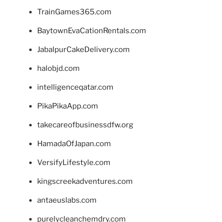
TrainGames365.com
BaytownEvaCationRentals.com
JabalpurCakeDelivery.com
halobjd.com
intelligenceqatar.com
PikaPikaApp.com
takecareofbusinessdfw.org
HamadaOfJapan.com
VersifyLifestyle.com
kingscreekadventures.com
antaeuslabs.com
purelycleanchemdry.com