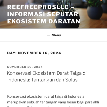
Skip
REEFRECPRDSLLC –
to
INFORMASI SEPUTAR
content
EKOSISTEM DARATAN
Menu
DAY:
NOVEMBER 16, 2024
POSTED
NOVEMBER 16, 2024
ON
Konservasi Ekosistem Darat Taiga di
Indonesia: Tantangan dan Solusi
Konservasi ekosistem darat taiga di Indonesia
merupakan sebuah tantangan yang besar bagi para ahli