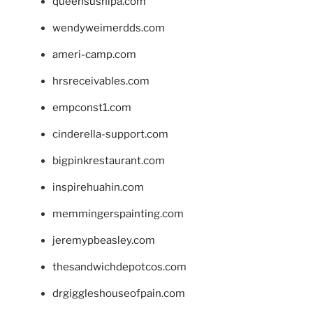
queensushipa.com
wendyweimerdds.com
ameri-camp.com
hrsreceivables.com
empconst1.com
cinderella-support.com
bigpinkrestaurant.com
inspirehuahin.com
memmingerspainting.com
jeremypbeasley.com
thesandwichdepotcos.com
drgiggleshouseofpain.com