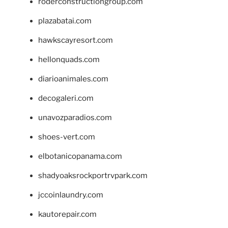
roderconstructiongroup.com
plazabatai.com
hawkscayresort.com
hellonquads.com
diarioanimales.com
decogaleri.com
unavozparadios.com
shoes-vert.com
elbotanicopanama.com
shadyoaksrockportrvpark.com
jccoinlaundry.com
kautorepair.com