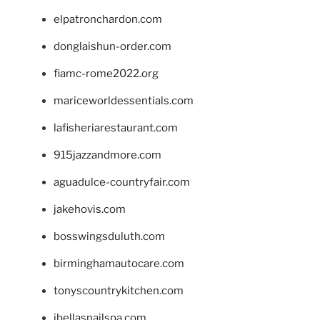
elpatronchardon.com
donglaishun-order.com
fiamc-rome2022.org
mariceworldessentials.com
lafisheriarestaurant.com
915jazzandmore.com
aguadulce-countryfair.com
jakehovis.com
bosswingsduluth.com
birminghamautocare.com
tonyscountrykitchen.com
jbellasnailspa.com