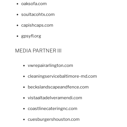
oaksofa.com
soultacohtx.com
capishcaps.com
gpsyfl.org
MEDIA PARTNER III
vwrepairarlington.com
cleaningservicebaltimore-md.com
beckslandscapeandfence.com
vistaaltadelveramendi.com
coastlinecateringnc.com
cuesburgershouston.com