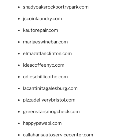
shadyoaksrockportrvpark.com
jccoinlaundry.com
kautorepair.com
marjaeswinebar.com
elmazatlanclinton.com
ideacoffeenyc.com
odieschillicothe.com
lacantinitagalesburg.com
pizzadeliverybristol.com
greenstarsmogcheck.com
happypawspl.com
callahansautoservicecenter.com