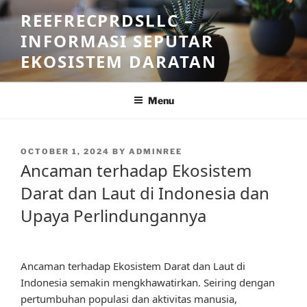
Skip
REEFRECPRDSLLC –
to
INFORMASI SEPUTAR
content
EKOSISTEM DARATAN
Menu
POSTED
OCTOBER 1, 2024
BY
ADMINREE
ON
Ancaman terhadap Ekosistem
Darat dan Laut di Indonesia dan
Upaya Perlindungannya
Ancaman terhadap Ekosistem Darat dan Laut di
Indonesia semakin mengkhawatirkan. Seiring dengan
pertumbuhan populasi dan aktivitas manusia,