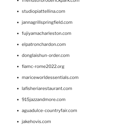
friendsofbroderickpark.com
studiopiattellina.com
jannagrillspringfield.com
fujiyamacharleston.com
elpatronchardon.com
donglaishun-order.com
fiamc-rome2022.org
mariceworldessentials.com
lafisheriarestaurant.com
915jazzandmore.com
aguadulce-countryfair.com
jakehovis.com