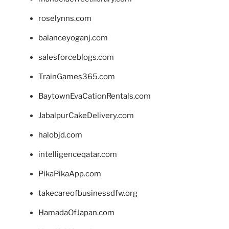
roselynns.com
balanceyoganj.com
salesforceblogs.com
TrainGames365.com
BaytownEvaCationRentals.com
JabalpurCakeDelivery.com
halobjd.com
intelligenceqatar.com
PikaPikaApp.com
takecareofbusinessdfw.org
HamadaOfJapan.com