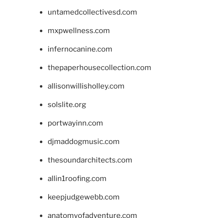
untamedcollectivesd.com
mxpwellness.com
infernocanine.com
thepaperhousecollection.com
allisonwillisholley.com
solslite.org
portwayinn.com
djmaddogmusic.com
thesoundarchitects.com
allin1roofing.com
keepjudgewebb.com
anatomyofadventure.com