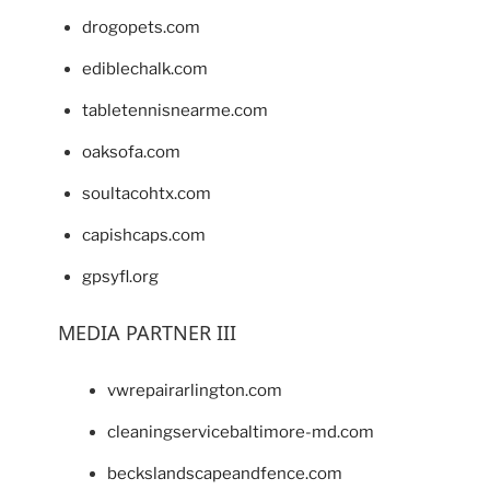
drogopets.com
ediblechalk.com
tabletennisnearme.com
oaksofa.com
soultacohtx.com
capishcaps.com
gpsyfl.org
MEDIA PARTNER III
vwrepairarlington.com
cleaningservicebaltimore-md.com
beckslandscapeandfence.com