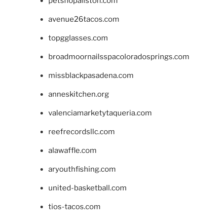
petshopallston.com
avenue26tacos.com
topgglasses.com
broadmoornailsspacoloradosprings.com
missblackpasadena.com
anneskitchen.org
valenciamarketytaqueria.com
reefrecordsllc.com
alawaffle.com
aryouthfishing.com
united-basketball.com
tios-tacos.com