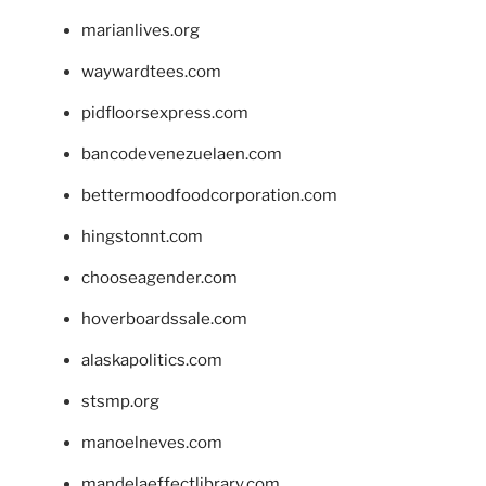
marianlives.org
waywardtees.com
pidfloorsexpress.com
bancodevenezuelaen.com
bettermoodfoodcorporation.com
hingstonnt.com
chooseagender.com
hoverboardssale.com
alaskapolitics.com
stsmp.org
manoelneves.com
mandelaeffectlibrary.com