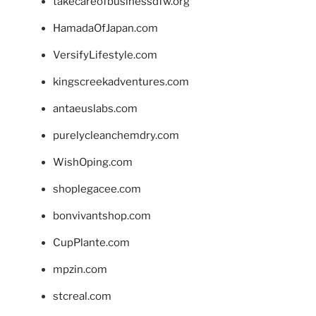
takecareofbusinessdfw.org
HamadaOfJapan.com
VersifyLifestyle.com
kingscreekadventures.com
antaeuslabs.com
purelycleanchemdry.com
WishOping.com
shoplegacee.com
bonvivantshop.com
CupPlante.com
mpzin.com
stcreal.com