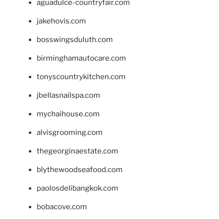
aguadulce-countryfair.com
jakehovis.com
bosswingsduluth.com
birminghamautocare.com
tonyscountrykitchen.com
jbellasnailspa.com
mychaihouse.com
alvisgrooming.com
thegeorginaestate.com
blythewoodseafood.com
paolosdelibangkok.com
bobacove.com