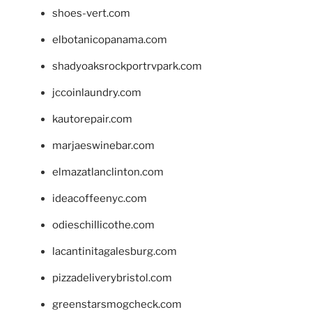
shoes-vert.com
elbotanicopanama.com
shadyoaksrockportrvpark.com
jccoinlaundry.com
kautorepair.com
marjaeswinebar.com
elmazatlanclinton.com
ideacoffeenyc.com
odieschillicothe.com
lacantinitagalesburg.com
pizzadeliverybristol.com
greenstarsmogcheck.com