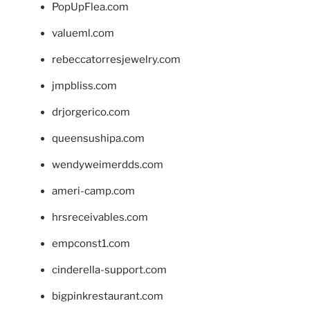
PopUpFlea.com
valueml.com
rebeccatorresjewelry.com
jmpbliss.com
drjorgerico.com
queensushipa.com
wendyweimerdds.com
ameri-camp.com
hrsreceivables.com
empconst1.com
cinderella-support.com
bigpinkrestaurant.com