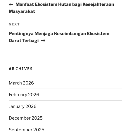
Post
Manfaat Ekosistem Hutan bagi Kesejahteraan
Masyarakat
Next
NEXT
Post
Pentingnya Menjaga Keseimbangan Ekosistem
Darat Terbagi
ARCHIVES
March 2026
February 2026
January 2026
December 2025
September 2025