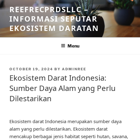
Skip
REEFRECPRDSLLC –
to
INFORMASI SEPUTAR
content
EKOSISTEM DARATAN
Menu
POSTED
OCTOBER 19, 2024
BY
ADMINREE
ON
Ekosistem Darat Indonesia:
Sumber Daya Alam yang Perlu
Dilestarikan
Ekosistem darat Indonesia merupakan sumber daya
alam yang perlu dilestarikan. Ekosistem darat
mencakup berbagai jenis habitat seperti hutan, savana,