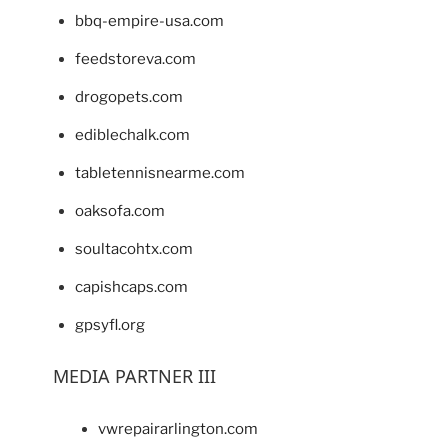
bbq-empire-usa.com
feedstoreva.com
drogopets.com
ediblechalk.com
tabletennisnearme.com
oaksofa.com
soultacohtx.com
capishcaps.com
gpsyfl.org
MEDIA PARTNER III
vwrepairarlington.com