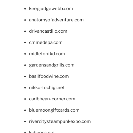
keepjudgewebb.com
anatomyofadventure.com
drivancastillo.com
cmmedspa.com
midletontkd.com
gardensandgrills.com
basilfoodwine.com
nikko-tochigi.net
caribbean-corner.com
bluemoongiftcards.com
rivercitysteampunkexpo.com
kchoops.net