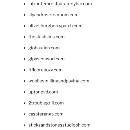
lafronterarestauranteybar.com
lilyandrosetearoom.com
olivesburgberrypatch.com
theslushkids.com
giobastian.com
glpascensori.com
rifloorepoxy.com
woolleymillingandpaving.com
uptonpvd.com
2troublegrill.com
casateranga.com
sticksandstonesstudiooh.com