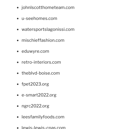
johnlscotthometeam.com
u-seehomes.com
watersportslagonissi.com
mischieffashion.com
eduwyre.com
retro-interiors.com
theblvd-boise.com
fpet2023.org
e-smart2022.org
ngrc2022.org
leesfamilyfoods.com
lewis-lewis-cpas.com