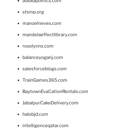
alaskapolitics.com
stsmp.org
manoelneves.com
mandelaeffectlibrary.com
roselynns.com
balanceyoganj.com
salesforceblogs.com
TrainGames365.com
BaytownEvaCationRentals.com
JabalpurCakeDelivery.com
halobjd.com
intelligenceqatar.com