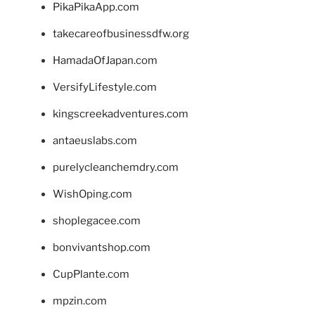
PikaPikaApp.com
takecareofbusinessdfw.org
HamadaOfJapan.com
VersifyLifestyle.com
kingscreekadventures.com
antaeuslabs.com
purelycleanchemdry.com
WishOping.com
shoplegacee.com
bonvivantshop.com
CupPlante.com
mpzin.com