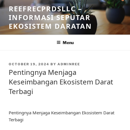
Skip
REEFRECPRDSLLC –
to
INFORMASI SEPUTAR
content
EKOSISTEM DARATAN
Menu
POSTED
OCTOBER 19, 2024
BY
ADMINREE
ON
Pentingnya Menjaga
Keseimbangan Ekosistem Darat
Terbagi
Pentingnya Menjaga Keseimbangan Ekosistem Darat
Terbagi