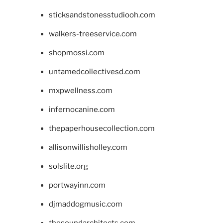
sticksandstonesstudiooh.com
walkers-treeservice.com
shopmossi.com
untamedcollectivesd.com
mxpwellness.com
infernocanine.com
thepaperhousecollection.com
allisonwillisholley.com
solslite.org
portwayinn.com
djmaddogmusic.com
thesoundarchitects.com