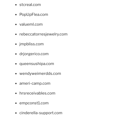
stcreal.com
PopUpFlea.com
valueml.com
rebeccatorresjewelry.com
jmpbliss.com
drjorgerico.com
queensushipa.com
wendyweimerdds.com
ameri-camp.com
hrsreceivables.com
empconst1.com
cinderella-support.com