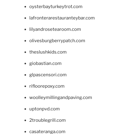
oysterbayturkeytrot.com
lafronterarestauranteybar.com
lilyandrosetearoom.com
olivesburgberrypatch.com
theslushkids.com
giobastian.com
glpascensori.com
rifloorepoxy.com
woolleymillingandpaving.com
uptonpvd.com
2troublegrill.com
casateranga.com