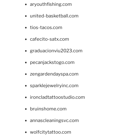
aryouthfishing.com
united-basketball.com
tios-tacos.com
cafecito-satx.com
graduacionviu2023.com
pecanjackstogo.com
zengardendayspa.com
sparklejewelryinc.com
ironcladtattoostudio.com
bruinshome.com
annascleaningsvc.com
wolfcitytattoo.com