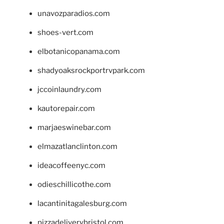
unavozparadios.com
shoes-vert.com
elbotanicopanama.com
shadyoaksrockportrvpark.com
jccoinlaundry.com
kautorepair.com
marjaeswinebar.com
elmazatlanclinton.com
ideacoffeenyc.com
odieschillicothe.com
lacantinitagalesburg.com
pizzadeliverybristol.com