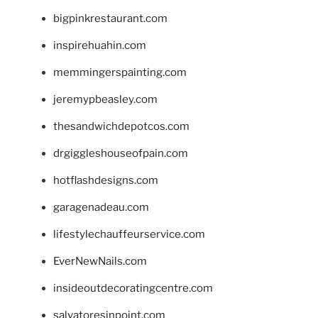
bigpinkrestaurant.com
inspirehuahin.com
memmingerspainting.com
jeremypbeasley.com
thesandwichdepotcos.com
drgiggleshouseofpain.com
hotflashdesigns.com
garagenadeau.com
lifestylechauffeurservice.com
EverNewNails.com
insideoutdecoratingcentre.com
salvatoresinpoint.com