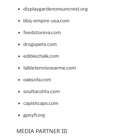
displaygardenonsuncrest.org
bbq-empire-usa.com
feedstoreva.com
drogopets.com
ediblechalk.com
tabletennisnearme.com
oaksofa.com
soultacohtx.com
capishcaps.com
gpsyfl.org
MEDIA PARTNER III