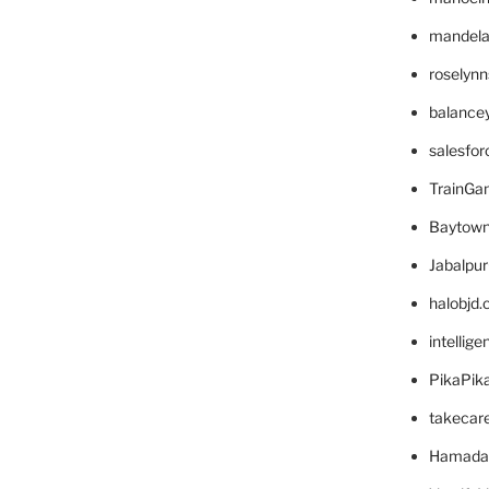
mandelae
roselyn
balance
salesfo
TrainG
Baytown
Jabalpu
halobjd
intellig
PikaPik
takecar
Hamada