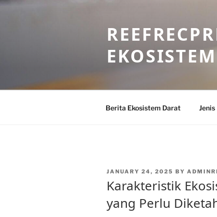
Skip
to
REEFRECPR
content
EKOSISTEM
Berita Ekosistem Darat
Jenis
POSTED
JANUARY 24, 2025
BY
ADMINR
ON
Karakteristik Ekos
yang Perlu Diketa