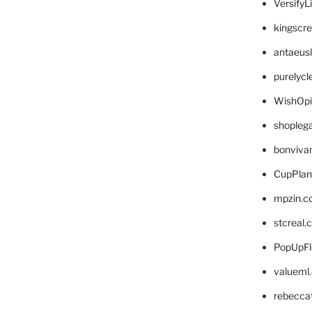
VersifyL
kingscr
antaeus
purelyc
WishOp
shopleg
bonviva
CupPlan
mpzin.c
stcreal.
PopUpFl
valueml
rebecca