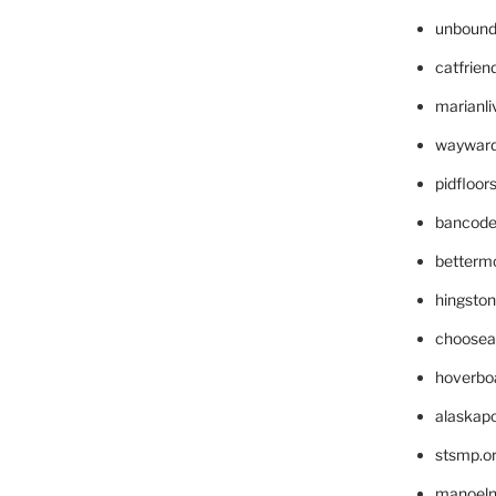
unbound
catfrien
marianli
wayward
pidfloo
bancode
betterm
hingsto
choosea
hoverbo
alaskapo
stsmp.o
manoel