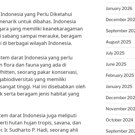
January 2026
 Indonesia yang Perlu Diketahui
December 20
enarik untuk dibahas. Indonesia
egara yang memiliki keanekaragaman
September 20
ari sabang sampai merauke, beragam
August 2025
 di berbagai wilayah Indonesia.
July 2025
istem darat Indonesia yang perlu
June 2025
 flora dan fauna yang ada di
hitten, seorang pakar konservasi,
February 2025
abiodiversitas yang memiliki
angat tinggi. Hal ini disebabkan oleh
January 2025
k serta beragam jenis habitat yang
December 20
November 20
istem darat Indonesia juga meliputi
October 2024
rti hutan hujan tropis, savana, dan
 Ir. Sudharto P. Hadi, seorang ahli
September 20