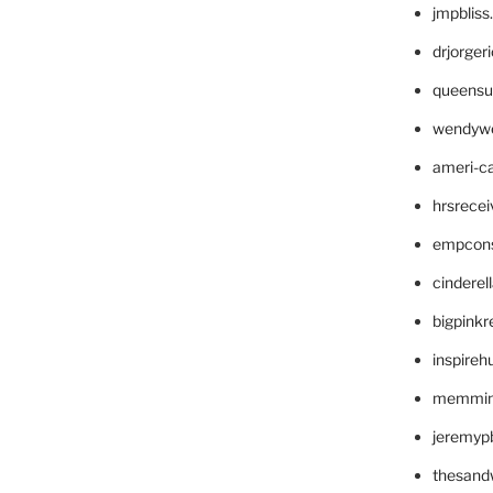
jmpblis
drjorger
queensu
wendyw
ameri-
hrsrece
empcon
cinderel
bigpinkr
inspireh
memming
jeremyp
thesand