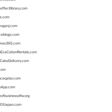
ffectlibrary.com
ns.com
yoganj.com
rceblogs.com
ames365.com
EvaCationRentals.com
rCakeDelivery.com
.com
enceqatar.com
aApp.com
eofbusinessdfw.org
OfJapan.com