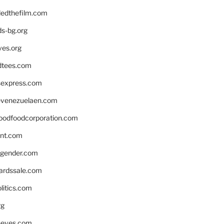
edthefilm.com
ds-bg.org
ves.org
tees.com
rsexpress.com
venezuelaen.com
oodfoodcorporation.com
nnt.com
gender.com
ardssale.com
litics.com
rg
neves.com