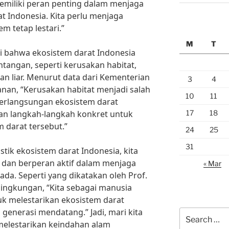
 memiliki peran penting dalam menjaga
 Indonesia. Kita perlu menjaga
m tetap lestari.”
M
T
i bahwa ekosistem darat Indonesia
tangan, seperti kerusakan habitat,
an liar. Menurut data dari Kementerian
3
4
nan, “Kerusakan habitat menjadi salah
10
11
berlangsungan ekosistem darat
17
18
kan langkah-langkah konkret untuk
 darat tersebut.”
24
25
31
tik ekosistem darat Indonesia, kita
i dan berperan aktif dalam menjaga
« Mar
da. Seperti yang dikatakan oleh Prof.
 lingkungan, “Kita sebagai manusia
k melestarikan ekosistem darat
generasi mendatang.” Jadi, mari kita
Search
elestarikan keindahan alam
for: