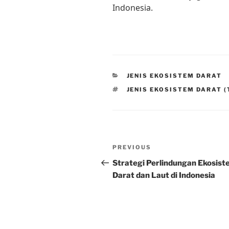
Indonesia.
CATEGORIES
JENIS EKOSISTEM DARAT
TAGS
JENIS EKOSISTEM DARAT 
Post
Previous
PREVIOUS
navigation
Post
Strategi Perlindungan Ekosis
Darat dan Laut di Indonesia