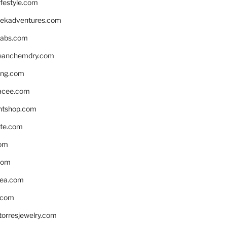
ifestyle.com
eekadventures.com
labs.com
leanchemdry.com
ing.com
acee.com
ntshop.com
te.com
om
com
ea.com
.com
torresjewelry.com