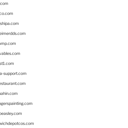
s.com
ico.com
shipa.com
eimerdds.com
camp.com
ivables.com
st1.com
la-support.com
estaurant.com
uahin.com
erspainting.com
beasley.com
wichdepotcos.com