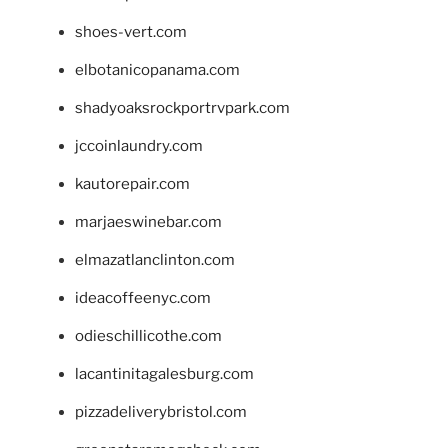
shoes-vert.com
elbotanicopanama.com
shadyoaksrockportrvpark.com
jccoinlaundry.com
kautorepair.com
marjaeswinebar.com
elmazatlanclinton.com
ideacoffeenyc.com
odieschillicothe.com
lacantinitagalesburg.com
pizzadeliverybristol.com