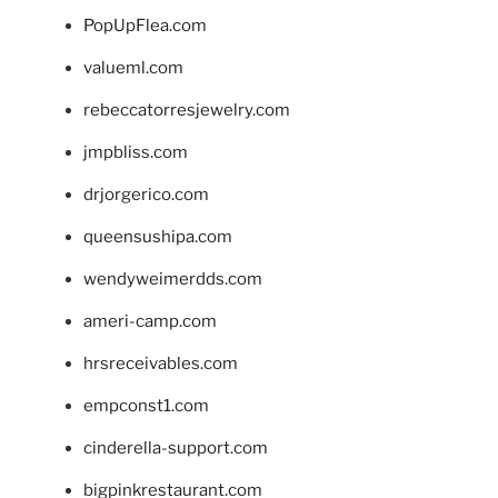
PopUpFlea.com
valueml.com
rebeccatorresjewelry.com
jmpbliss.com
drjorgerico.com
queensushipa.com
wendyweimerdds.com
ameri-camp.com
hrsreceivables.com
empconst1.com
cinderella-support.com
bigpinkrestaurant.com