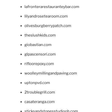
lafronterarestauranteybar.com
lilyandrosetearoom.com
olivesburgberrypatch.com
theslushkids.com
giobastian.com
glpascensori.com
rifloorepoxy.com
woolleymillingandpaving.com
uptonpvd.com
2troublegrill.com
casateranga.com
sticksandstonesstudiooh.com