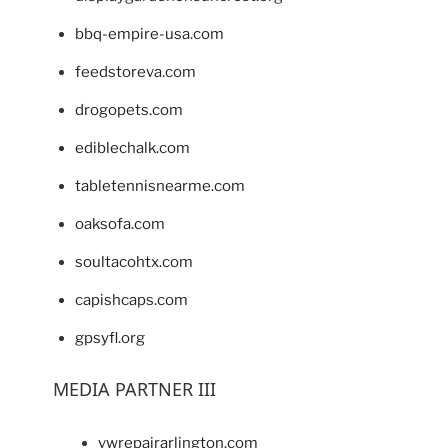
bbq-empire-usa.com
feedstoreva.com
drogopets.com
ediblechalk.com
tabletennisnearme.com
oaksofa.com
soultacohtx.com
capishcaps.com
gpsyfl.org
MEDIA PARTNER III
vwrepairarlington.com