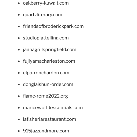
oakberry-kuwait.com
quartzliterary.com
friendsofbroderickpark.com
studiopiattellina.com
jannagrillspringfield.com
fujiyamacharleston.com
elpatronchardon.com
donglaishun-order.com
fiamc-rome2022.org
mariceworldessentials.com
lafisheriarestaurant.com
915jazzandmore.com