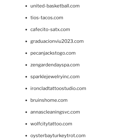
united-basketball.com
tios-tacos.com
cafecito-satx.com
graduacionviu2023.com
pecanjackstogo.com
zengardendayspa.com
sparklejewelryinc.com
ironcladtattoostudio.com
bruinshome.com
annascleaningsvc.com
wolfcitytattoo.com
oysterbayturkeytrot.com