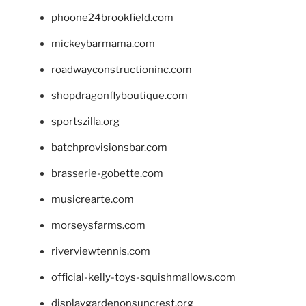
phoone24brookfield.com
mickeybarmama.com
roadwayconstructioninc.com
shopdragonflyboutique.com
sportszilla.org
batchprovisionsbar.com
brasserie-gobette.com
musicrearte.com
morseysfarms.com
riverviewtennis.com
official-kelly-toys-squishmallows.com
displaygardenonsuncrest.org