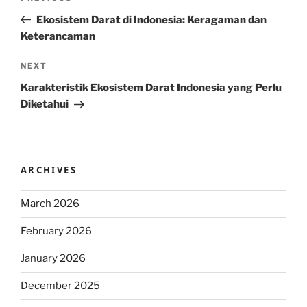
navigation
Post
Ekosistem Darat di Indonesia: Keragaman dan
Keterancaman
Next
NEXT
Post
Karakteristik Ekosistem Darat Indonesia yang Perlu
Diketahui
ARCHIVES
March 2026
February 2026
January 2026
December 2025