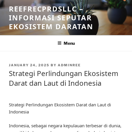
Skip
REEFRECPRDSLLC –
to
INFORMASI SEPUTAR
content
EKOSISTEM DARATAN
Menu
POSTED
JANUARY 24, 2025
BY
ADMINREE
ON
Strategi Perlindungan Ekosistem
Darat dan Laut di Indonesia
Strategi Perlindungan Ekosistem Darat dan Laut di
Indonesia
Indonesia, sebagai negara kepulauan terbesar di dunia,