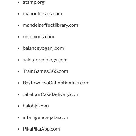
stsmp.org
manoelneves.com
mandelaeffectlibrary.com
roselynns.com
balanceyoganj.com
salesforceblogs.com
TrainGames365.com
BaytownEvaCationRentals.com
JabalpurCakeDelivery.com
halobjd.com
intelligenceqatar.com
PikaPikaApp.com