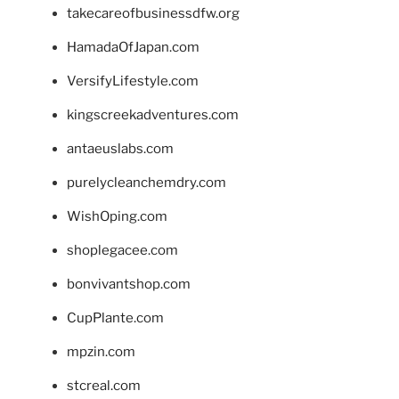
takecareofbusinessdfw.org
HamadaOfJapan.com
VersifyLifestyle.com
kingscreekadventures.com
antaeuslabs.com
purelycleanchemdry.com
WishOping.com
shoplegacee.com
bonvivantshop.com
CupPlante.com
mpzin.com
stcreal.com