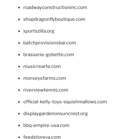
roadwayconstructioninc.com
shopdragonflyboutique.com
sportszilla.org
batchprovisionsbar.com
brasserie-gobette.com
musicrearte.com
morseysfarms.com
riverviewtennis.com
official-kelly-toys-squishmallows.com
displaygardenonsuncrest.org
bbq-empire-usa.com
feedstoreva.com