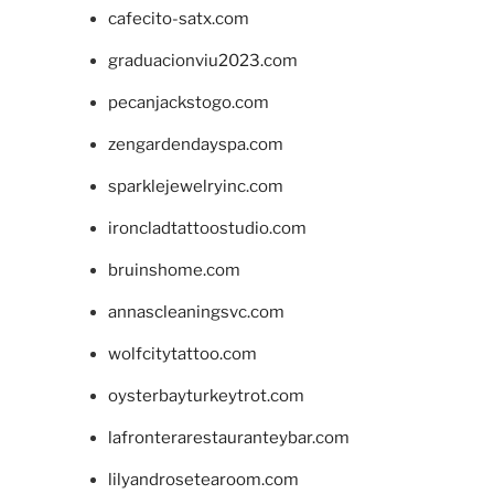
cafecito-satx.com
graduacionviu2023.com
pecanjackstogo.com
zengardendayspa.com
sparklejewelryinc.com
ironcladtattoostudio.com
bruinshome.com
annascleaningsvc.com
wolfcitytattoo.com
oysterbayturkeytrot.com
lafronterarestauranteybar.com
lilyandrosetearoom.com