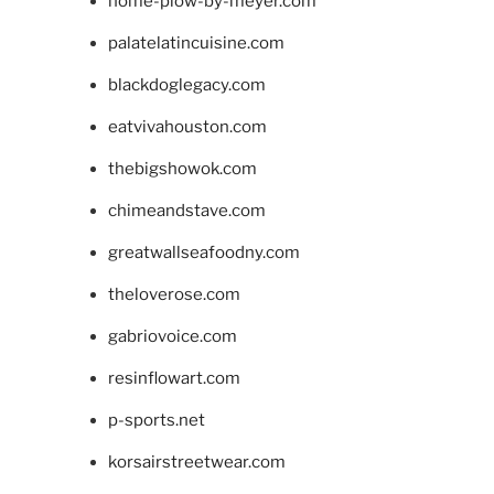
home-plow-by-meyer.com
palatelatincuisine.com
blackdoglegacy.com
eatvivahouston.com
thebigshowok.com
chimeandstave.com
greatwallseafoodny.com
theloverose.com
gabriovoice.com
resinflowart.com
p-sports.net
korsairstreetwear.com