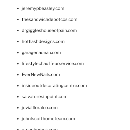
jeremypbeasley.com
thesandwichdepotcos.com
drgiggleshouseofpain.com
hotflashdesigns.com
garagenadeau.com
lifestylechauffeurservice.com
EverNewNails.com
insideoutdecoratingcentre.com
salvatoresinpoint.com
jovialfloralco.com
johnlscotthometeam.com
u-seehomes.com