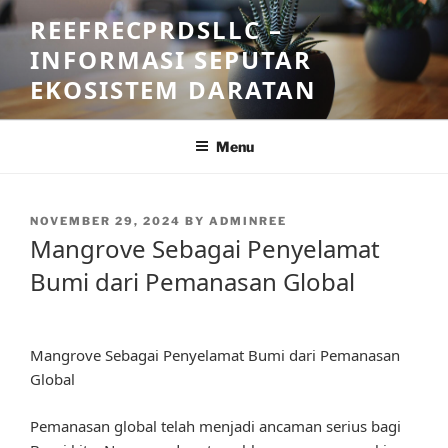
Skip
REEFRECPRDSLLC –
to
INFORMASI SEPUTAR
content
EKOSISTEM DARATAN
Menu
POSTED
NOVEMBER 29, 2024
BY
ADMINREE
ON
Mangrove Sebagai Penyelamat
Bumi dari Pemanasan Global
Mangrove Sebagai Penyelamat Bumi dari Pemanasan
Global
Pemanasan global telah menjadi ancaman serius bagi