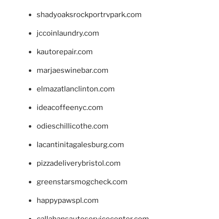
shadyoaksrockportrvpark.com
jccoinlaundry.com
kautorepair.com
marjaeswinebar.com
elmazatlanclinton.com
ideacoffeenyc.com
odieschillicothe.com
lacantinitagalesburg.com
pizzadeliverybristol.com
greenstarsmogcheck.com
happypawspl.com