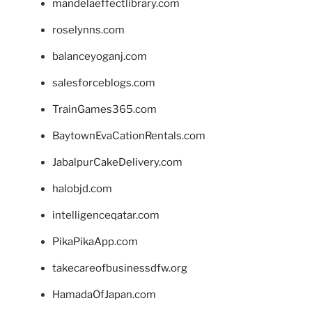
mandelaeffectlibrary.com
roselynns.com
balanceyoganj.com
salesforceblogs.com
TrainGames365.com
BaytownEvaCationRentals.com
JabalpurCakeDelivery.com
halobjd.com
intelligenceqatar.com
PikaPikaApp.com
takecareofbusinessdfw.org
HamadaOfJapan.com