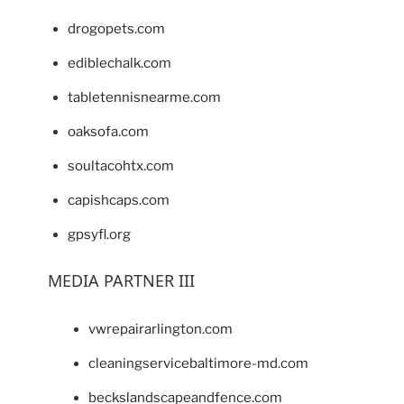
drogopets.com
ediblechalk.com
tabletennisnearme.com
oaksofa.com
soultacohtx.com
capishcaps.com
gpsyfl.org
MEDIA PARTNER III
vwrepairarlington.com
cleaningservicebaltimore-md.com
beckslandscapeandfence.com