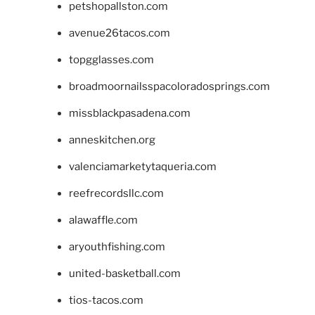
petshopallston.com
avenue26tacos.com
topgglasses.com
broadmoornailsspacoloradosprings.com
missblackpasadena.com
anneskitchen.org
valenciamarketytaqueria.com
reefrecordsllc.com
alawaffle.com
aryouthfishing.com
united-basketball.com
tios-tacos.com