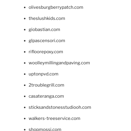
olivesburgberrypatch.com
theslushkids.com
giobastian.com
glpascensori.com
rifloorepoxy.com
woolleymillingandpaving.com
uptonpvd.com
2troublegrill.com
casateranga.com
sticksandstonesstudiooh.com
walkers-treeservice.com
shopmossi.com