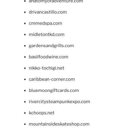
anatomyofadventure.com
drivancastillo.com
cmmedspa.com
midletontkd.com
gardensandgrills.com
basilfoodwine.com
nikko-tochigi.net
caribbean-corner.com
bluemoongiftcards.com
rivercitysteampunkexpo.com
kchoops.net
mountainsideskateshop.com