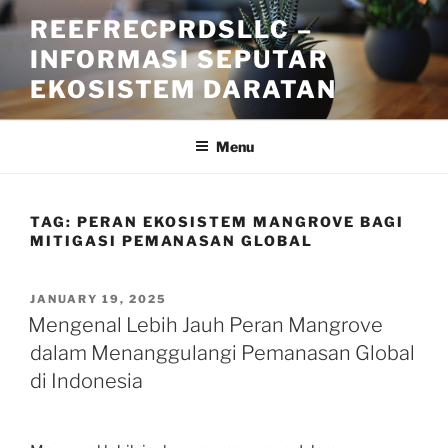
Skip
REEFRECPRDSLLC –
to
INFORMASI SEPUTAR
content
EKOSISTEM DARATAN
Menu
TAG:
PERAN EKOSISTEM MANGROVE BAGI
MITIGASI PEMANASAN GLOBAL
POSTED
JANUARY 19, 2025
ON
Mengenal Lebih Jauh Peran Mangrove
dalam Menanggulangi Pemanasan Global
di Indonesia