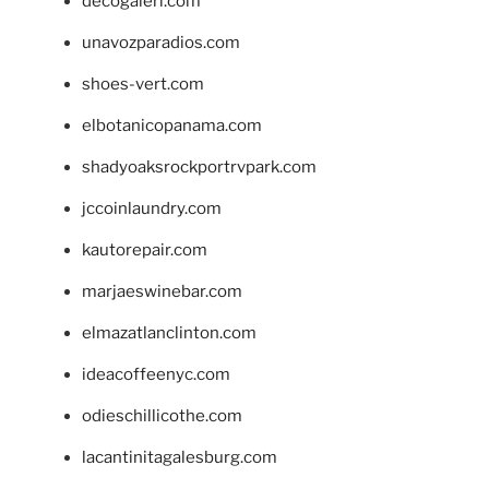
decogaleri.com
unavozparadios.com
shoes-vert.com
elbotanicopanama.com
shadyoaksrockportrvpark.com
jccoinlaundry.com
kautorepair.com
marjaeswinebar.com
elmazatlanclinton.com
ideacoffeenyc.com
odieschillicothe.com
lacantinitagalesburg.com