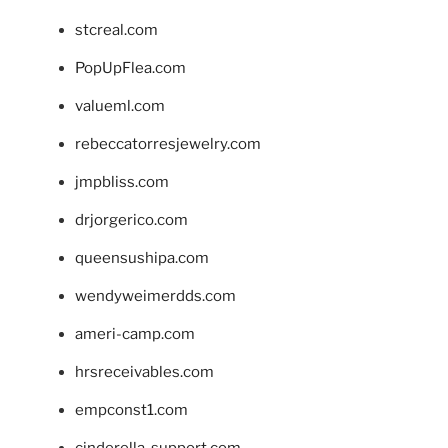
stcreal.com
PopUpFlea.com
valueml.com
rebeccatorresjewelry.com
jmpbliss.com
drjorgerico.com
queensushipa.com
wendyweimerdds.com
ameri-camp.com
hrsreceivables.com
empconst1.com
cinderella-support.com