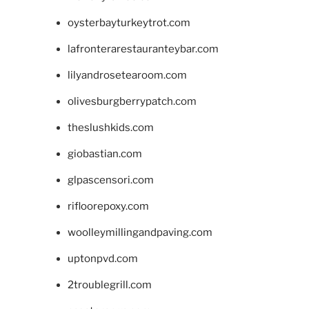
oysterbayturkeytrot.com
lafronterarestauranteybar.com
lilyandrosetearoom.com
olivesburgberrypatch.com
theslushkids.com
giobastian.com
glpascensori.com
rifloorepoxy.com
woolleymillingandpaving.com
uptonpvd.com
2troublegrill.com