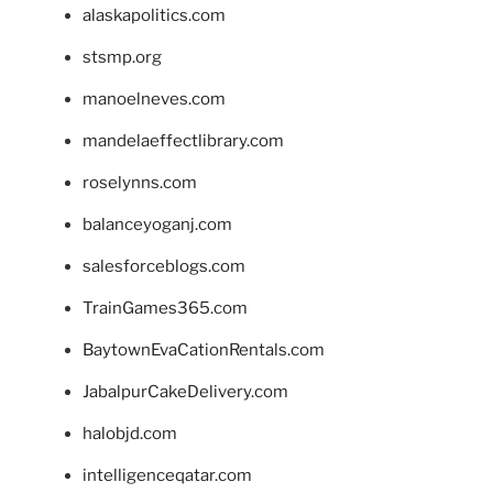
alaskapolitics.com
stsmp.org
manoelneves.com
mandelaeffectlibrary.com
roselynns.com
balanceyoganj.com
salesforceblogs.com
TrainGames365.com
BaytownEvaCationRentals.com
JabalpurCakeDelivery.com
halobjd.com
intelligenceqatar.com