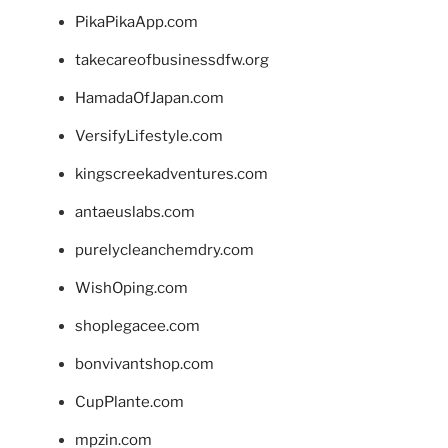
PikaPikaApp.com
takecareofbusinessdfw.org
HamadaOfJapan.com
VersifyLifestyle.com
kingscreekadventures.com
antaeuslabs.com
purelycleanchemdry.com
WishOping.com
shoplegacee.com
bonvivantshop.com
CupPlante.com
mpzin.com