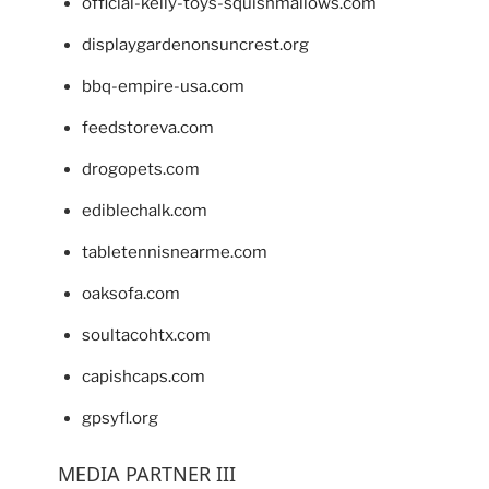
official-kelly-toys-squishmallows.com
displaygardenonsuncrest.org
bbq-empire-usa.com
feedstoreva.com
drogopets.com
ediblechalk.com
tabletennisnearme.com
oaksofa.com
soultacohtx.com
capishcaps.com
gpsyfl.org
MEDIA PARTNER III