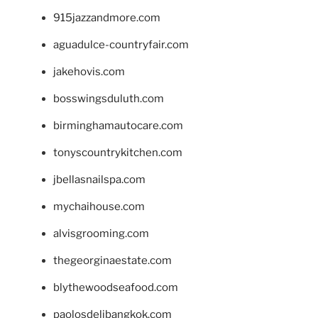
915jazzandmore.com
aguadulce-countryfair.com
jakehovis.com
bosswingsduluth.com
birminghamautocare.com
tonyscountrykitchen.com
jbellasnailspa.com
mychaihouse.com
alvisgrooming.com
thegeorginaestate.com
blythewoodseafood.com
paolosdelibangkok.com