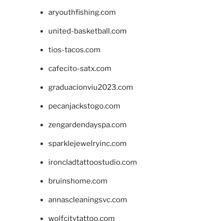
aryouthfishing.com
united-basketball.com
tios-tacos.com
cafecito-satx.com
graduacionviu2023.com
pecanjackstogo.com
zengardendayspa.com
sparklejewelryinc.com
ironcladtattoostudio.com
bruinshome.com
annascleaningsvc.com
wolfcitytattoo.com