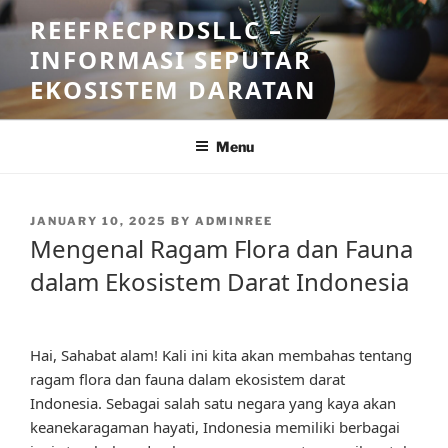
Skip
REEFRECPRDSLLC –
to
INFORMASI SEPUTAR
content
EKOSISTEM DARATAN
Menu
POSTED
JANUARY 10, 2025
BY
ADMINREE
ON
Mengenal Ragam Flora dan Fauna
dalam Ekosistem Darat Indonesia
Hai, Sahabat alam! Kali ini kita akan membahas tentang
ragam flora dan fauna dalam ekosistem darat
Indonesia. Sebagai salah satu negara yang kaya akan
keanekaragaman hayati, Indonesia memiliki berbagai