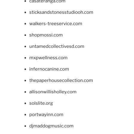
casateranga.com
sticksandstonesstudiooh.com
walkers-treeservice.com
shopmossi.com
untamedcollectivesd.com
mxpwellness.com
infernocanine.com
thepaperhousecollection.com
allisonwillisholley.com
solslite.org
portwayinn.com
djmaddogmusic.com