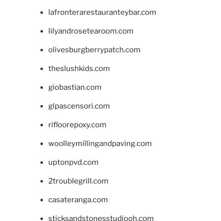
lafronterarestauranteybar.com
lilyandrosetearoom.com
olivesburgberrypatch.com
theslushkids.com
giobastian.com
glpascensori.com
rifloorepoxy.com
woolleymillingandpaving.com
uptonpvd.com
2troublegrill.com
casateranga.com
sticksandstonesstudiooh.com