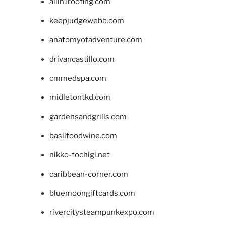
allin1roofing.com
keepjudgewebb.com
anatomyofadventure.com
drivancastillo.com
cmmedspa.com
midletontkd.com
gardensandgrills.com
basilfoodwine.com
nikko-tochigi.net
caribbean-corner.com
bluemoongiftcards.com
rivercitysteampunkexpo.com