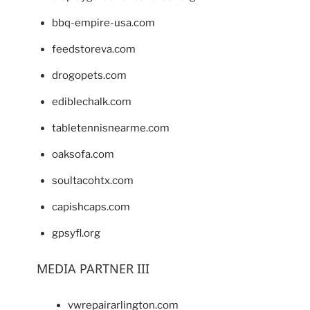
bbq-empire-usa.com
feedstoreva.com
drogopets.com
ediblechalk.com
tabletennisnearme.com
oaksofa.com
soultacohtx.com
capishcaps.com
gpsyfl.org
MEDIA PARTNER III
vwrepairarlington.com