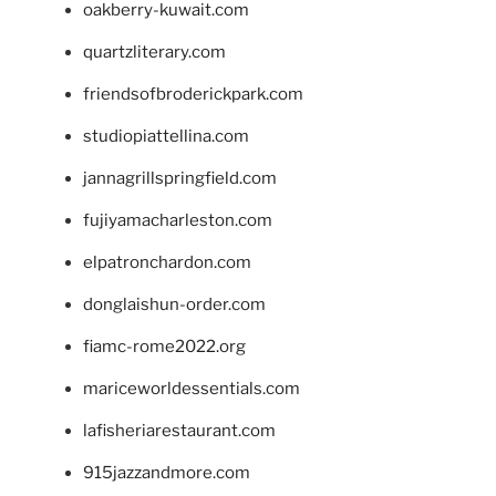
oakberry-kuwait.com
quartzliterary.com
friendsofbroderickpark.com
studiopiattellina.com
jannagrillspringfield.com
fujiyamacharleston.com
elpatronchardon.com
donglaishun-order.com
fiamc-rome2022.org
mariceworldessentials.com
lafisheriarestaurant.com
915jazzandmore.com