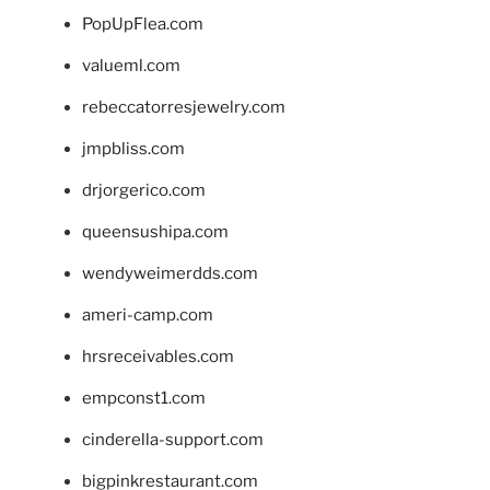
PopUpFlea.com
valueml.com
rebeccatorresjewelry.com
jmpbliss.com
drjorgerico.com
queensushipa.com
wendyweimerdds.com
ameri-camp.com
hrsreceivables.com
empconst1.com
cinderella-support.com
bigpinkrestaurant.com