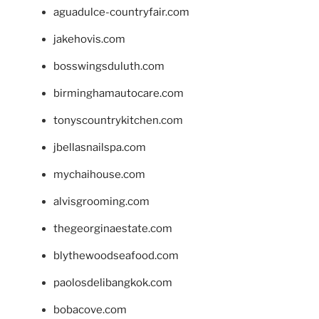
aguadulce-countryfair.com
jakehovis.com
bosswingsduluth.com
birminghamautocare.com
tonyscountrykitchen.com
jbellasnailspa.com
mychaihouse.com
alvisgrooming.com
thegeorginaestate.com
blythewoodseafood.com
paolosdelibangkok.com
bobacove.com