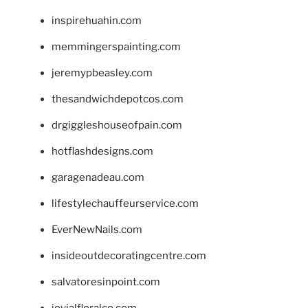
inspirehuahin.com
memmingerspainting.com
jeremypbeasley.com
thesandwichdepotcos.com
drgiggleshouseofpain.com
hotflashdesigns.com
garagenadeau.com
lifestylechauffeurservice.com
EverNewNails.com
insideoutdecoratingcentre.com
salvatoresinpoint.com
jovialfloralco.com