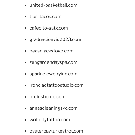
united-basketball.com
tios-tacos.com
cafecito-satx.com
graduacionviu2023.com
pecanjackstogo.com
zengardendayspa.com
sparklejewelryinc.com
ironcladtattoostudio.com
bruinshome.com
annascleaningsvc.com
wolfcitytattoo.com
oysterbayturkeytrot.com