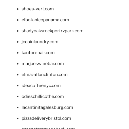
shoes-vert.com
elbotanicopanama.com
shadyoaksrockportrvpark.com
jccoinlaundry.com
kautorepair.com
marjaeswinebar.com
elmazatlanclinton.com
ideacoffeenyc.com
odieschillicothe.com
lacantinitagalesburg.com
pizzadeliverybristol.com