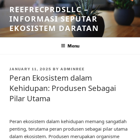
Skip
REEFRECPRDSLLC –
to
INFORMASI SEPUTAR
content
EKOSISTEM DARATAN
Menu
POSTED
JANUARY 11, 2025
BY
ADMINREE
ON
Peran Ekosistem dalam
Kehidupan: Produsen Sebagai
Pilar Utama
Peran ekosistem dalam kehidupan memang sangatlah
penting, terutama peran produsen sebagai pilar utama
dalam ekosistem. Produsen merupakan organisme