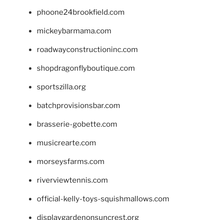
phoone24brookfield.com
mickeybarmama.com
roadwayconstructioninc.com
shopdragonflyboutique.com
sportszilla.org
batchprovisionsbar.com
brasserie-gobette.com
musicrearte.com
morseysfarms.com
riverviewtennis.com
official-kelly-toys-squishmallows.com
displaygardenonsuncrest.org