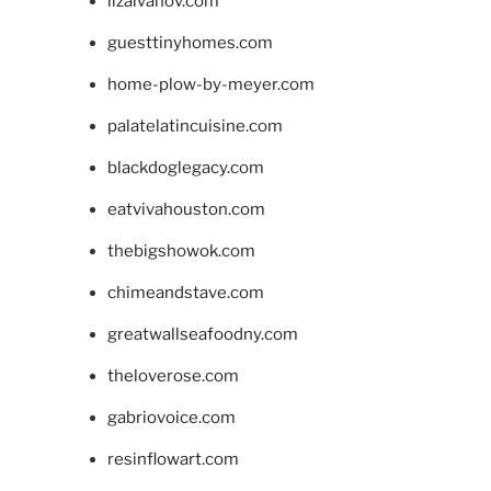
lizaivanov.com
guesttinyhomes.com
home-plow-by-meyer.com
palatelatincuisine.com
blackdoglegacy.com
eatvivahouston.com
thebigshowok.com
chimeandstave.com
greatwallseafoodny.com
theloverose.com
gabriovoice.com
resinflowart.com