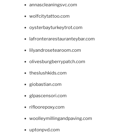
annascleaningsvc.com
wolfcitytattoo.com
oysterbayturkeytrot.com
lafronterarestauranteybar.com
lilyandrosetearoom.com
olivesburgberrypatch.com
theslushkids.com
giobastian.com
glpascensori.com
rifloorepoxy.com
woolleymillingandpaving.com
uptonpvd.com