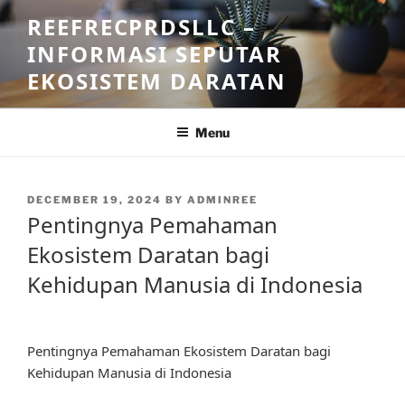
Skip
REEFRECPRDSLLC –
to
INFORMASI SEPUTAR
content
EKOSISTEM DARATAN
Menu
POSTED
DECEMBER 19, 2024
BY
ADMINREE
ON
Pentingnya Pemahaman
Ekosistem Daratan bagi
Kehidupan Manusia di Indonesia
Pentingnya Pemahaman Ekosistem Daratan bagi
Kehidupan Manusia di Indonesia