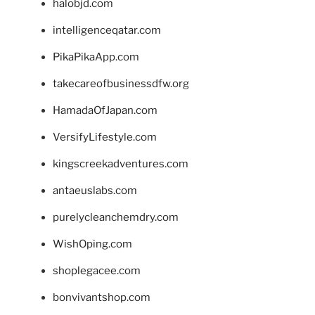
halobjd.com
intelligenceqatar.com
PikaPikaApp.com
takecareofbusinessdfw.org
HamadaOfJapan.com
VersifyLifestyle.com
kingscreekadventures.com
antaeuslabs.com
purelycleanchemdry.com
WishOping.com
shoplegacee.com
bonvivantshop.com