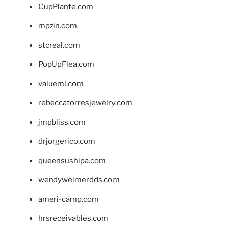
CupPlante.com
mpzin.com
stcreal.com
PopUpFlea.com
valueml.com
rebeccatorresjewelry.com
jmpbliss.com
drjorgerico.com
queensushipa.com
wendyweimerdds.com
ameri-camp.com
hrsreceivables.com