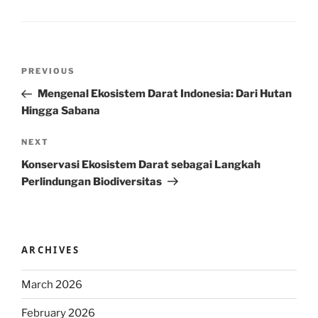
Post
Previous
PREVIOUS
navigation
Post
Mengenal Ekosistem Darat Indonesia: Dari Hutan
Hingga Sabana
Next
NEXT
Post
Konservasi Ekosistem Darat sebagai Langkah
Perlindungan Biodiversitas
ARCHIVES
March 2026
February 2026