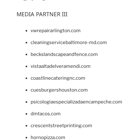
MEDIA PARTNER III
vwrepairarlington.com
cleaningservicebaltimore-md.com
beckslandscapeandfence.com
vistaaltadelveramendi.com
coastlinecateringnc.com
cuesburgershouston.com
psicologiaespecializadaencampeche.com
dmtacos.com
crescentstreetprinting.com
hornopizza.com