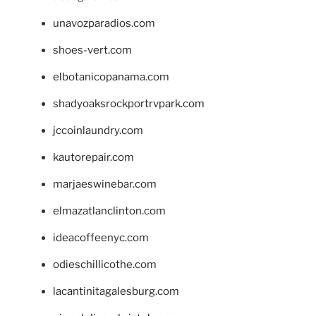
unavozparadios.com
shoes-vert.com
elbotanicopanama.com
shadyoaksrockportrvpark.com
jccoinlaundry.com
kautorepair.com
marjaeswinebar.com
elmazatlanclinton.com
ideacoffeenyc.com
odieschillicothe.com
lacantinitagalesburg.com