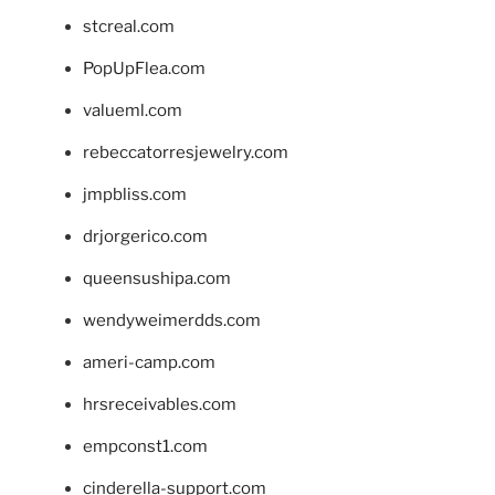
stcreal.com
PopUpFlea.com
valueml.com
rebeccatorresjewelry.com
jmpbliss.com
drjorgerico.com
queensushipa.com
wendyweimerdds.com
ameri-camp.com
hrsreceivables.com
empconst1.com
cinderella-support.com