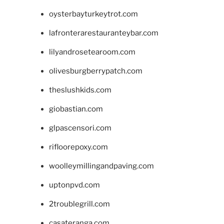
oysterbayturkeytrot.com
lafronterarestauranteybar.com
lilyandrosetearoom.com
olivesburgberrypatch.com
theslushkids.com
giobastian.com
glpascensori.com
rifloorepoxy.com
woolleymillingandpaving.com
uptonpvd.com
2troublegrill.com
casateranga.com