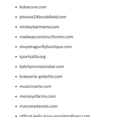
bobacove.com
phoone24brookfield.com
mickeybarmama.com
roadwayconstructioninc.com
shopdragonflyboutique.com
sportszilla.org
batchprovisionsbar.com
brasserie-gobette.com
musicrearte.com
morseysfarms.com
riverviewtennis.com
official-kelly-toys-squishmallows.com