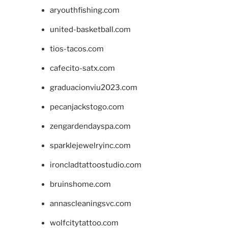
aryouthfishing.com
united-basketball.com
tios-tacos.com
cafecito-satx.com
graduacionviu2023.com
pecanjackstogo.com
zengardendayspa.com
sparklejewelryinc.com
ironcladtattoostudio.com
bruinshome.com
annascleaningsvc.com
wolfcitytattoo.com