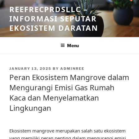
Skip
REEFRECPRDSLLC –
to
INFORMASI SEPUTAR
content
EKOSISTEM DARATAN
Menu
POSTED
JANUARY 13, 2025
BY
ADMINREE
ON
Peran Ekosistem Mangrove dalam
Mengurangi Emisi Gas Rumah
Kaca dan Menyelamatkan
Lingkungan
Ekosistem mangrove merupakan salah satu ekosistem
yang memiliki peran penting dalam mengurangi emisi