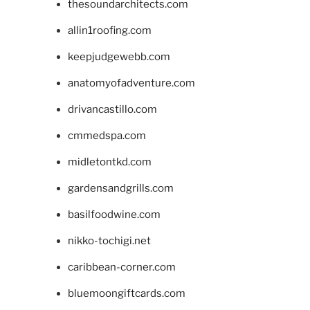
thesoundarchitects.com
allin1roofing.com
keepjudgewebb.com
anatomyofadventure.com
drivancastillo.com
cmmedspa.com
midletontkd.com
gardensandgrills.com
basilfoodwine.com
nikko-tochigi.net
caribbean-corner.com
bluemoongiftcards.com