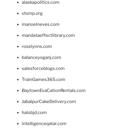
alaskapolitics.com
stsmp.org
manoelneves.com
mandelaeffectlibrary.com
roselynns.com
balanceyoganj.com
salesforceblogs.com
TrainGames365.com
BaytownEvaCationRentals.com
JabalpurCakeDelivery.com
halobjd.com
intelligenceqatar.com