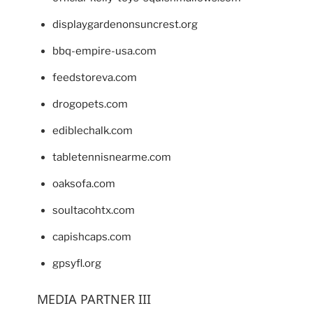
displaygardenonsuncrest.org
bbq-empire-usa.com
feedstoreva.com
drogopets.com
ediblechalk.com
tabletennisnearme.com
oaksofa.com
soultacohtx.com
capishcaps.com
gpsyfl.org
MEDIA PARTNER III