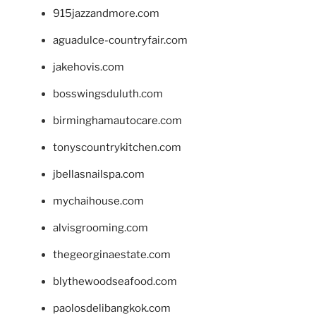
915jazzandmore.com
aguadulce-countryfair.com
jakehovis.com
bosswingsduluth.com
birminghamautocare.com
tonyscountrykitchen.com
jbellasnailspa.com
mychaihouse.com
alvisgrooming.com
thegeorginaestate.com
blythewoodseafood.com
paolosdelibangkok.com