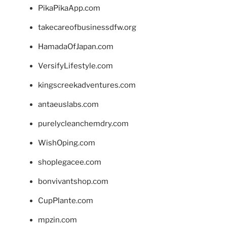
PikaPikaApp.com
takecareofbusinessdfw.org
HamadaOfJapan.com
VersifyLifestyle.com
kingscreekadventures.com
antaeuslabs.com
purelycleanchemdry.com
WishOping.com
shoplegacee.com
bonvivantshop.com
CupPlante.com
mpzin.com