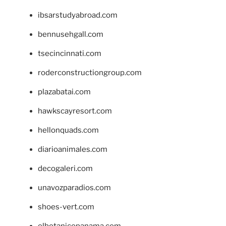
ibsarstudyabroad.com
bennusehgall.com
tsecincinnati.com
roderconstructiongroup.com
plazabatai.com
hawkscayresort.com
hellonquads.com
diarioanimales.com
decogaleri.com
unavozparadios.com
shoes-vert.com
elbotanicopanama.com