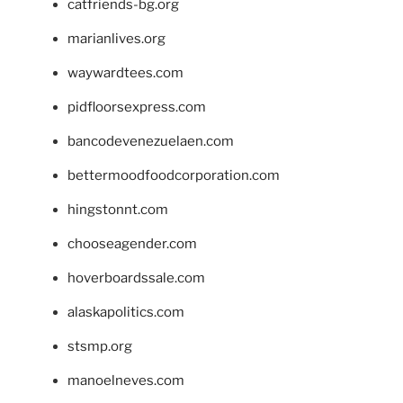
catfriends-bg.org
marianlives.org
waywardtees.com
pidfloorsexpress.com
bancodevenezuelaen.com
bettermoodfoodcorporation.com
hingstonnt.com
chooseagender.com
hoverboardssale.com
alaskapolitics.com
stsmp.org
manoelneves.com