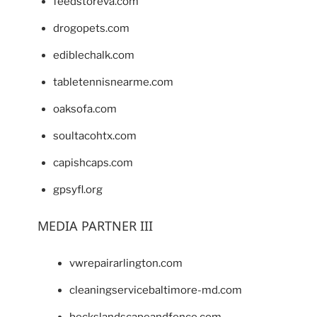
feedstoreva.com
drogopets.com
ediblechalk.com
tabletennisnearme.com
oaksofa.com
soultacohtx.com
capishcaps.com
gpsyfl.org
MEDIA PARTNER III
vwrepairarlington.com
cleaningservicebaltimore-md.com