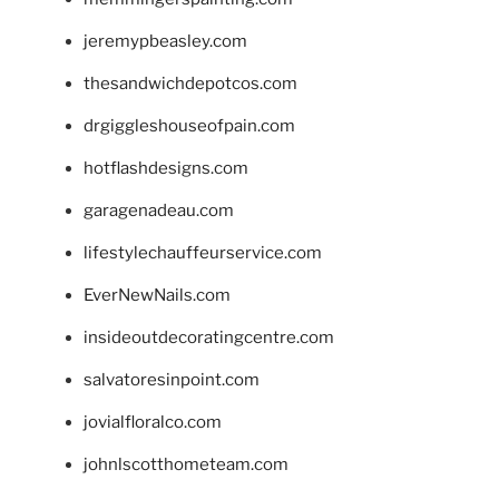
jeremypbeasley.com
thesandwichdepotcos.com
drgiggleshouseofpain.com
hotflashdesigns.com
garagenadeau.com
lifestylechauffeurservice.com
EverNewNails.com
insideoutdecoratingcentre.com
salvatoresinpoint.com
jovialfloralco.com
johnlscotthometeam.com