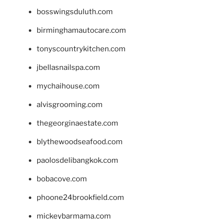
bosswingsduluth.com
birminghamautocare.com
tonyscountrykitchen.com
jbellasnailspa.com
mychaihouse.com
alvisgrooming.com
thegeorginaestate.com
blythewoodseafood.com
paolosdelibangkok.com
bobacove.com
phoone24brookfield.com
mickeybarmama.com