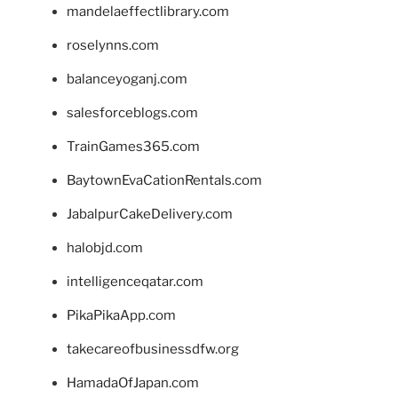
mandelaeffectlibrary.com
roselynns.com
balanceyoganj.com
salesforceblogs.com
TrainGames365.com
BaytownEvaCationRentals.com
JabalpurCakeDelivery.com
halobjd.com
intelligenceqatar.com
PikaPikaApp.com
takecareofbusinessdfw.org
HamadaOfJapan.com