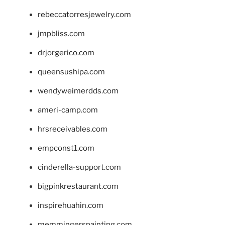
rebeccatorresjewelry.com
jmpbliss.com
drjorgerico.com
queensushipa.com
wendyweimerdds.com
ameri-camp.com
hrsreceivables.com
empconst1.com
cinderella-support.com
bigpinkrestaurant.com
inspirehuahin.com
memmingerspainting.com