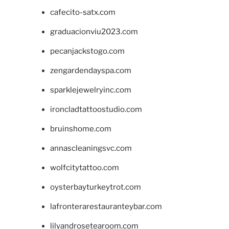
cafecito-satx.com
graduacionviu2023.com
pecanjackstogo.com
zengardendayspa.com
sparklejewelryinc.com
ironcladtattoostudio.com
bruinshome.com
annascleaningsvc.com
wolfcitytattoo.com
oysterbayturkeytrot.com
lafronterarestauranteybar.com
lilyandrosetearoom.com