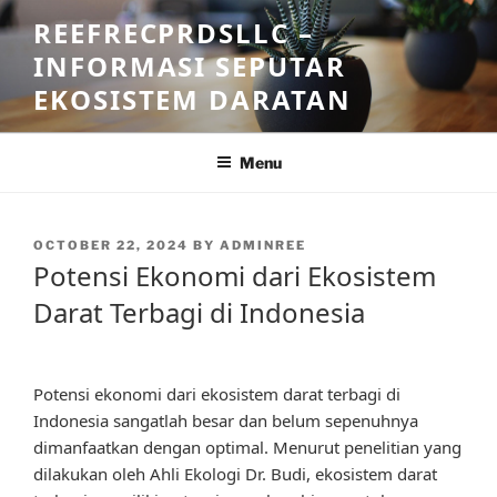
Skip
REEFRECPRDSLLC –
to
INFORMASI SEPUTAR
content
EKOSISTEM DARATAN
Menu
POSTED
OCTOBER 22, 2024
BY
ADMINREE
ON
Potensi Ekonomi dari Ekosistem
Darat Terbagi di Indonesia
Potensi ekonomi dari ekosistem darat terbagi di
Indonesia sangatlah besar dan belum sepenuhnya
dimanfaatkan dengan optimal. Menurut penelitian yang
dilakukan oleh Ahli Ekologi Dr. Budi, ekosistem darat