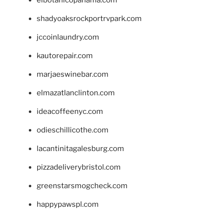
shadyoaksrockportrvpark.com
jccoinlaundry.com
kautorepair.com
marjaeswinebar.com
elmazatlanclinton.com
ideacoffeenyc.com
odieschillicothe.com
lacantinitagalesburg.com
pizzadeliverybristol.com
greenstarsmogcheck.com
happypawspl.com