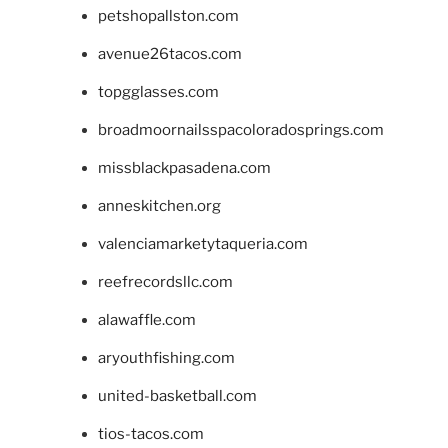
petshopallston.com
avenue26tacos.com
topgglasses.com
broadmoornailsspacoloradosprings.com
missblackpasadena.com
anneskitchen.org
valenciamarketytaqueria.com
reefrecordsllc.com
alawaffle.com
aryouthfishing.com
united-basketball.com
tios-tacos.com