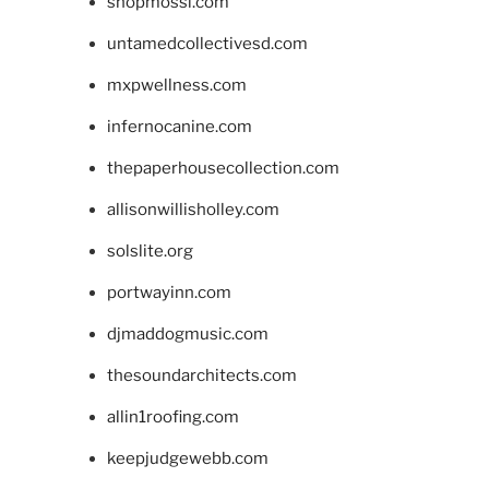
shopmossi.com
untamedcollectivesd.com
mxpwellness.com
infernocanine.com
thepaperhousecollection.com
allisonwillisholley.com
solslite.org
portwayinn.com
djmaddogmusic.com
thesoundarchitects.com
allin1roofing.com
keepjudgewebb.com