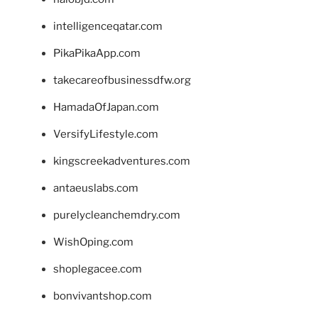
intelligenceqatar.com
PikaPikaApp.com
takecareofbusinessdfw.org
HamadaOfJapan.com
VersifyLifestyle.com
kingscreekadventures.com
antaeuslabs.com
purelycleanchemdry.com
WishOping.com
shoplegacee.com
bonvivantshop.com