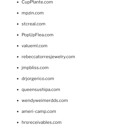
CupPlante.com
mpzin.com
stcreal.com
PopUpFlea.com
valueml.com
rebeccatorresjewelry.com
jmpbliss.com
drjorgerico.com
queensushipa.com
wendyweimerdds.com
ameri-camp.com
hrsreceivables.com