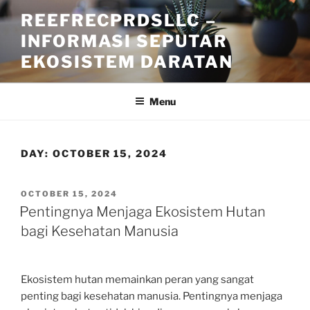
Skip
REEFRECPRDSLLC –
to
INFORMASI SEPUTAR
content
EKOSISTEM DARATAN
Menu
DAY:
OCTOBER 15, 2024
POSTED
OCTOBER 15, 2024
ON
Pentingnya Menjaga Ekosistem Hutan
bagi Kesehatan Manusia
Ekosistem hutan memainkan peran yang sangat
penting bagi kesehatan manusia. Pentingnya menjaga