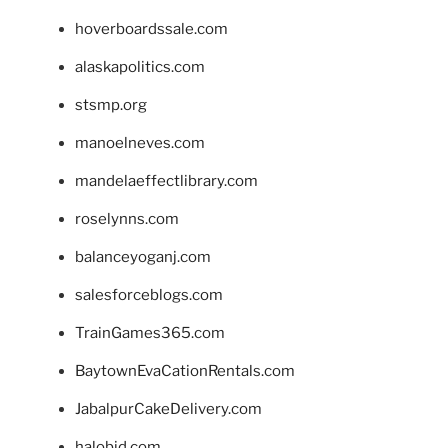
hoverboardssale.com
alaskapolitics.com
stsmp.org
manoelneves.com
mandelaeffectlibrary.com
roselynns.com
balanceyoganj.com
salesforceblogs.com
TrainGames365.com
BaytownEvaCationRentals.com
JabalpurCakeDelivery.com
halobjd.com