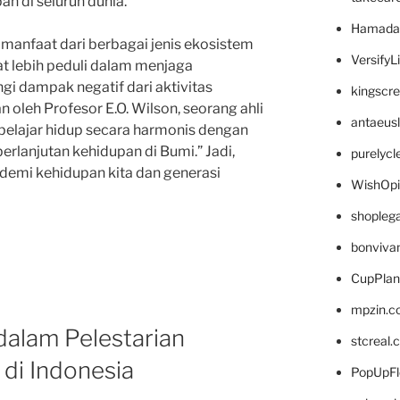
n di seluruh dunia.
Hamada
anfaat dari berbagai jenis ekosistem
VersifyL
at lebih peduli dalam menjaga
gi dampak negatif dari aktivitas
kingscr
n oleh Profesor E.O. Wilson, seorang ahli
antaeus
 belajar hidup secara harmonis dengan
erlanjutan kehidupan di Bumi.” Jadi,
purelyc
 demi kehidupan kita dan generasi
WishOp
shopleg
bonviva
CupPlan
mpzin.c
dalam Pelestarian
stcreal.
di Indonesia
PopUpFl