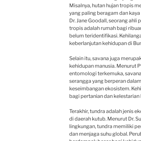
Misalnya, hutan hujan tropis m
yang paling beragam dan kaya
Dr. Jane Goodall, seorang ahli
tropis adalah rumah bagi ribu
belum teridentifikasi. Kehila
keberlanjutan kehidupan di Bu
Selain itu, savana juga merupa
kehidupan manusia. Menurut P
entomologi terkemuka, savana 
serangga yang berperan dala
keseimbangan ekosistem. Kehi
bagi pertanian dan kelestarian
Terakhir, tundra adalah jenis e
di daerah kutub. Menurut Dr. Su
lingkungan, tundra memiliki 
dan menjaga suhu global. Perub