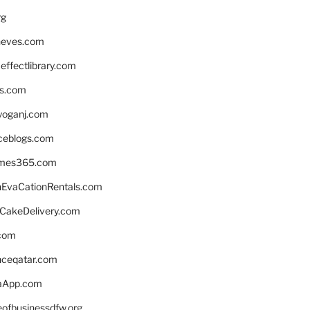
rg
neves.com
ffectlibrary.com
ns.com
yoganj.com
rceblogs.com
ames365.com
EvaCationRentals.com
rCakeDelivery.com
.com
enceqatar.com
aApp.com
eofbusinessdfw.org