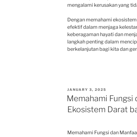
mengalami kerusakan yang tida
Dengan memahami ekosistem dar
efektif dalam menjaga kelesta
keberagaman hayati dan menjag
langkah penting dalam menci
berkelanjutan bagi kita dan g
POSTED
JANUARY 3, 2025
ON
Memahami Fungsi d
Ekosistem Darat b
Memahami Fungsi dan Manfaat 