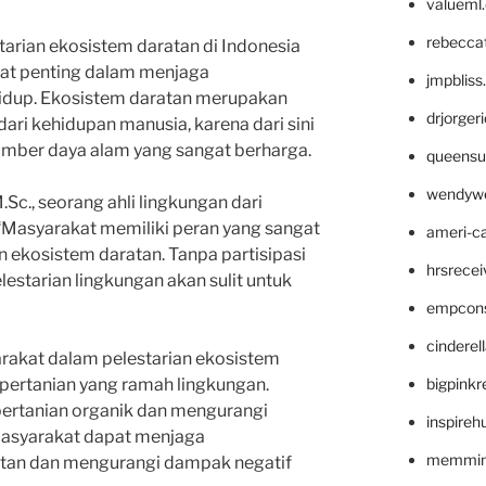
valueml
rebecca
arian ekosistem daratan di Indonesia
t penting dalam menjaga
jmpblis
idup. Ekosistem daratan merupakan
drjorger
dari kehidupan manusia, karena dari sini
umber daya alam yang sangat berharga.
queensu
wendyw
.Sc., seorang ahli lingkungan dari
, “Masyarakat memiliki peran yang sangat
ameri-
n ekosistem daratan. Tanpa partisipasi
hrsrece
lestarian lingkungan akan sulit untuk
empcon
cinderel
rakat dalam pelestarian ekosistem
bigpinkr
 pertanian yang ramah lingkungan.
rtanian organik dan mengurangi
inspireh
masyarakat dapat menjaga
memming
tan dan mengurangi dampak negatif