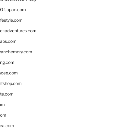
OfJapan.com
ifestyle.com
eekadventures.com
labs.com
leanchemdry.com
ing.com
acee.com
ntshop.com
te.com
om
com
ea.com