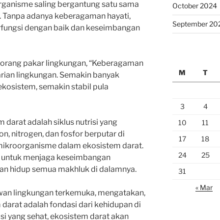
ganisme saling bergantung satu sama
October 2024
t. Tanpa adanya keberagaman hayati,
September 20
erfungsi dengan baik dan keseimbangan
 seorang pakar lingkungan, “Keberagaman
M
T
tarian lingkungan. Semakin banyak
ekosistem, semakin stabil pula
3
4
tem darat adalah siklus nutrisi yang
10
11
n, nitrogen, dan fosfor berputar di
17
18
mikroorganisme dalam ekosistem darat.
24
25
ing untuk menjaga keseimbangan
an hidup semua makhluk di dalamnya.
31
« Mar
uwan lingkungan terkemuka, mengatakan,
m darat adalah fondasi dari kehidupan di
isi yang sehat, ekosistem darat akan