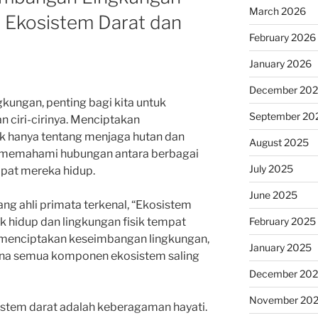
March 2026
Ekosistem Darat dan
February 2026
January 2026
December 20
kungan, penting bagi kita untuk
September 20
 ciri-cirinya. Menciptakan
k hanya tentang menjaga hutan dan
August 2025
g memahami hubungan antara berbagai
July 2025
pat mereka hidup.
June 2025
ang ahli primata terkenal, “Ekosistem
February 2025
 hidup dan lingkungan fisik tempat
 menciptakan keseimbangan lingkungan,
January 2025
na semua komponen ekosistem saling
December 20
November 20
sistem darat adalah keberagaman hayati.