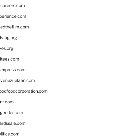
hcareers.com
xperience.com
edthefilm.com
ds-bg.org
ves.org
tees.com
rsexpress.com
venezuelaen.com
oodfoodcorporation.com
nnt.com
gender.com
ardssale.com
litics.com