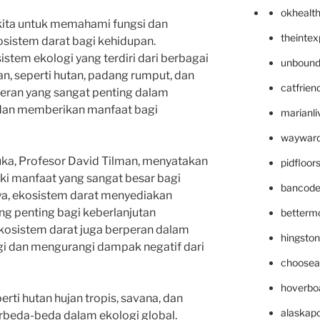
okhealt
 kita untuk memahami fungsi dan
theinte
osistem darat bagi kehidupan.
istem ekologi yang terdiri dari berbagai
unbound
n, seperti hutan, padang rumput, dan
catfrien
 peran yang sangat penting dalam
dan memberikan manfaat bagi
marianli
wayward
muka, Profesor David Tilman, menyatakan
pidfloo
ki manfaat yang sangat besar bagi
bancode
a, ekosistem darat menyediakan
g penting bagi keberlanjutan
betterm
 ekosistem darat juga berperan dalam
hingsto
i dan mengurangi dampak negatif dari
choosea
hoverbo
erti hutan hujan tropis, savana, dan
alaskapo
erbeda-beda dalam ekologi global.