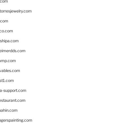
.com
torresjewelry.com
s.com
ico.com
shipa.com
eimerdds.com
camp.com
ivables.com
st1.com
la-support.com
estaurant.com
uahin.com
erspainting.com