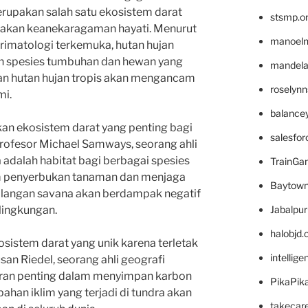
erupakan salah satu ekosistem darat
stsmp.o
 akan keanekaragaman hayati. Menurut
manoel
 primatologi terkemuka, hutan hujan
an spesies tumbuhan dan hewan yang
mandelae
ngan hutan hujan tropis akan mengancam
roselyn
mi.
balance
kan ekosistem darat yang penting bagi
salesfo
rofesor Michael Samways, seorang ahli
adalah habitat bagi berbagai spesies
TrainG
m penyerbukan tanaman dan menjaga
Baytown
langan savana akan berdampak negatif
Jabalpu
 lingkungan.
halobjd
kosistem darat yang unik karena terletak
intellig
san Riedel, seorang ahli geografi
peran penting dalam menyimpan karbon
PikaPik
ahan iklim yang terjadi di tundra akan
takecar