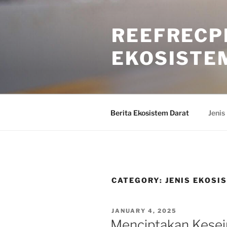
Skip
to
REEFRECP
content
EKOSISTE
Berita Ekosistem Darat
Jenis
CATEGORY:
JENIS EKOSI
POSTED
JANUARY 4, 2025
ON
Menciptakan Kese