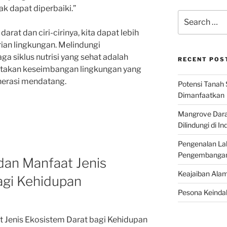
k dapat diperbaiki.”
Search
for:
at dan ciri-cirinya, kita dapat lebih
rian lingkungan. Melindungi
a siklus nutrisi yang sehat adalah
RECENT POS
ptakan keseimbangan lingkungan yang
enerasi mendatang.
Potensi Tanah 
Dimanfaatkan
Mangrove Darat
Dilindungi di I
Pengenalan La
Pengembangan 
an Manfaat Jenis
Keajaiban Alam
agi Kehidupan
Pesona Keindah
Jenis Ekosistem Darat bagi Kehidupan