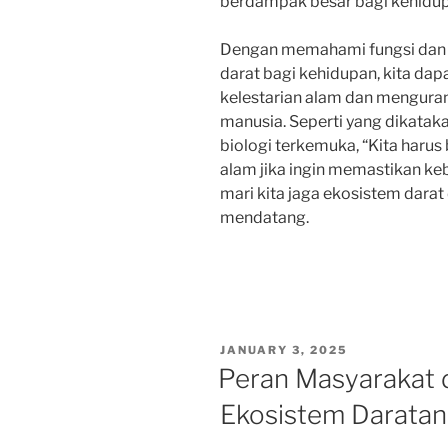
berdampak besar bagi kehidupa
Dengan memahami fungsi dan m
darat bagi kehidupan, kita dap
kelestarian alam dan menguran
manusia. Seperti yang dikataka
biologi terkemuka, “Kita harus
alam jika ingin memastikan keb
mari kita jaga ekosistem darat
mendatang.
POSTED
JANUARY 3, 2025
ON
Peran Masyarakat 
Ekosistem Daratan 