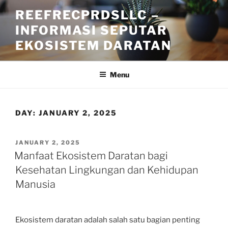
Skip
REEFRECPRDSLLC –
to
INFORMASI SEPUTAR
content
EKOSISTEM DARATAN
Menu
DAY:
JANUARY 2, 2025
POSTED
JANUARY 2, 2025
ON
Manfaat Ekosistem Daratan bagi
Kesehatan Lingkungan dan Kehidupan
Manusia
Ekosistem daratan adalah salah satu bagian penting