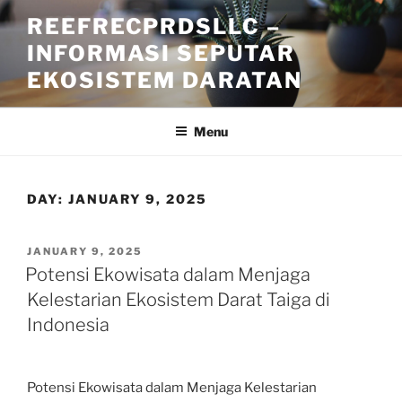
Skip
REEFRECPRDSLLC –
to
INFORMASI SEPUTAR
content
EKOSISTEM DARATAN
Menu
DAY:
JANUARY 9, 2025
POSTED
JANUARY 9, 2025
ON
Potensi Ekowisata dalam Menjaga
Kelestarian Ekosistem Darat Taiga di
Indonesia
Potensi Ekowisata dalam Menjaga Kelestarian