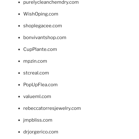
purelycleanchemdry.com
WishOping.com
shoplegacee.com
bonvivantshop.com
CupPlante.com
mpzin.com
stcreal.com
PopUpFlea.com
valueml.com
rebeccatorresjewelry.com
jmpbliss.com
drjorgerico.com