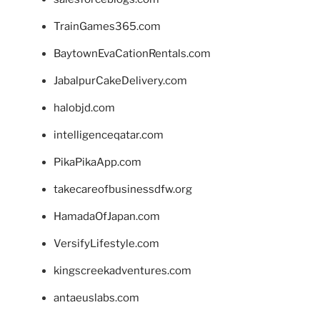
TrainGames365.com
BaytownEvaCationRentals.com
JabalpurCakeDelivery.com
halobjd.com
intelligenceqatar.com
PikaPikaApp.com
takecareofbusinessdfw.org
HamadaOfJapan.com
VersifyLifestyle.com
kingscreekadventures.com
antaeuslabs.com