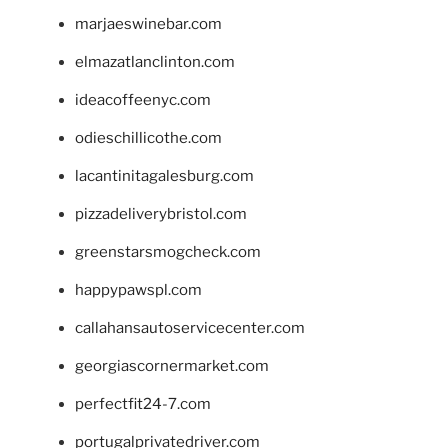
marjaeswinebar.com
elmazatlanclinton.com
ideacoffeenyc.com
odieschillicothe.com
lacantinitagalesburg.com
pizzadeliverybristol.com
greenstarsmogcheck.com
happypawspl.com
callahansautoservicecenter.com
georgiascornermarket.com
perfectfit24-7.com
portugalprivatedriver.com