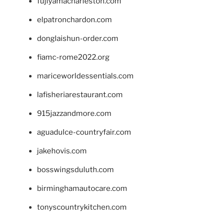
fujiyamacharleston.com
elpatronchardon.com
donglaishun-order.com
fiamc-rome2022.org
mariceworldessentials.com
lafisheriarestaurant.com
915jazzandmore.com
aguadulce-countryfair.com
jakehovis.com
bosswingsduluth.com
birminghamautocare.com
tonyscountrykitchen.com