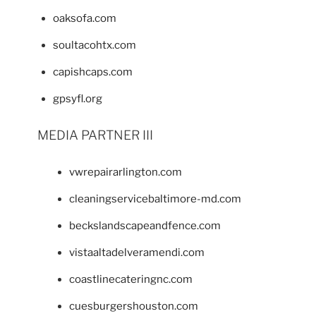
oaksofa.com
soultacohtx.com
capishcaps.com
gpsyfl.org
MEDIA PARTNER III
vwrepairarlington.com
cleaningservicebaltimore-md.com
beckslandscapeandfence.com
vistaaltadelveramendi.com
coastlinecateringnc.com
cuesburgershouston.com