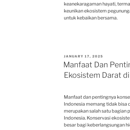
keanekaragaman hayati, term
keunikan ekosistem pegunungan
untuk kebaikan bersama.
POSTED
JANUARY 17, 2025
ON
Manfaat Dan Penti
Ekosistem Darat di
Manfaat dan pentingnya konser
Indonesia memang tidak bisa 
merupakan salah satu bagian p
Indonesia. Konservasi ekosist
besar bagi keberlangsungan hi