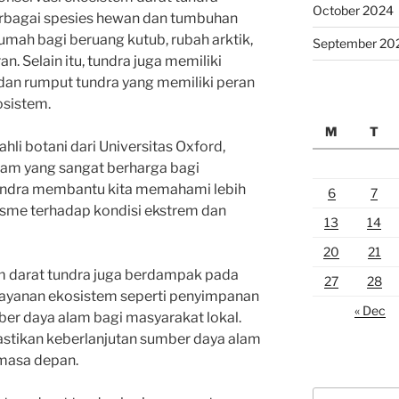
October 2024
erbagai spesies hewan dan tumbuhan
umah bagi beruang kutub, rubah arktik,
September 20
n. Selain itu, tundra juga memiliki
 dan rumput tundra yang memiliki peran
osistem.
M
T
hli botani dari Universitas Oxford,
lam yang sangat berharga bagi
 tundra membantu kita memahami lebih
6
7
isme terhadap kondisi ekstrem dan
13
14
20
21
tem darat tundra juga berdampak pada
27
28
ayanan ekosistem seperti penyimpanan
« Dec
mber daya alam bagi masyarakat lokal.
stikan keberlanjutan sumber daya alam
 masa depan.
Search