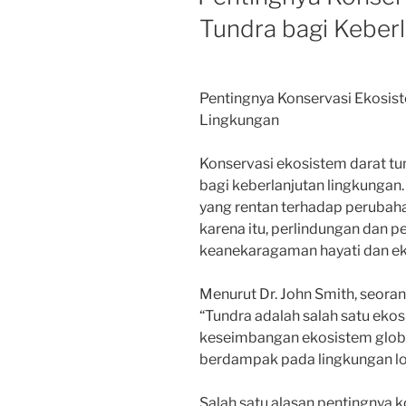
Tundra bagi Keber
Pentingnya Konservasi Ekosist
Lingkungan
Konservasi ekosistem darat tu
bagi keberlanjutan lingkungan.
yang rentan terhadap perubahan
karena itu, perlindungan dan p
keanekaragaman hayati dan ek
Menurut Dr. John Smith, seorang
“Tundra adalah salah satu eko
keseimbangan ekosistem global
berdampak pada lingkungan loka
Salah satu alasan pentingnya 