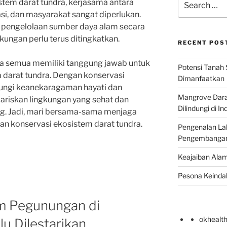
tem darat tundra, kerjasama antara
for:
i, dan masyarakat sangat diperlukan.
, pengelolaan sumber daya alam secara
gkungan perlu terus ditingkatkan.
RECENT POS
ta semua memiliki tanggung jawab untuk
Potensi Tanah 
 darat tundra. Dengan konservasi
Dimanfaatkan
ndungi keanekaragaman hayati dan
Mangrove Darat
ariskan lingkungan yang sehat dan
Dilindungi di I
ng. Jadi, mari bersama-sama menjaga
an konservasi ekosistem darat tundra.
Pengenalan La
Pengembangan 
Keajaiban Alam
Pesona Keindah
m Pegunungan di
okhealt
lu Dilestarikan