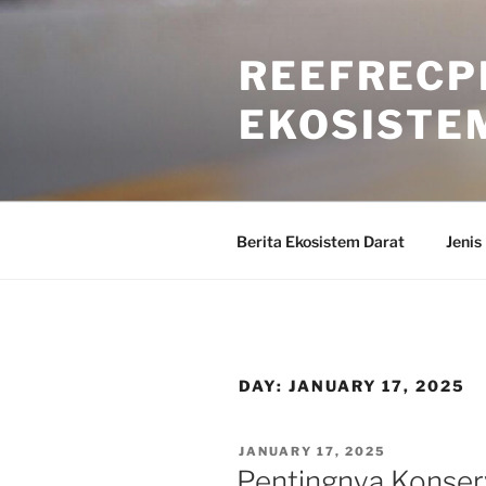
Skip
to
REEFRECP
content
EKOSISTE
Berita Ekosistem Darat
Jenis
DAY:
JANUARY 17, 2025
POSTED
JANUARY 17, 2025
ON
Pentingnya Konser