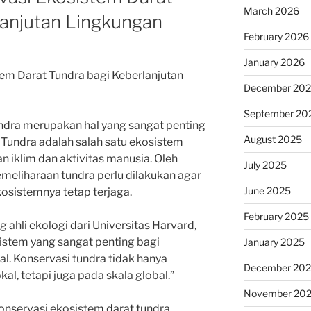
March 2026
lanjutan Lingkungan
February 2026
January 2026
em Darat Tundra bagi Keberlanjutan
December 20
September 20
ndra merupakan hal yang sangat penting
August 2025
 Tundra adalah salah satu ekosistem
 iklim dan aktivitas manusia. Oleh
July 2025
emeliharaan tundra perlu dilakukan agar
June 2025
osistemnya tetap terjaga.
February 2025
 ahli ekologi dari Universitas Harvard,
sistem yang sangat penting bagi
January 2025
. Konservasi tundra tidak hanya
December 20
l, tetapi juga pada skala global.”
November 20
konservasi ekosistem darat tundra