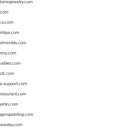
torresjewelry.com
s.com
ico.com
shipa.com
eimerdds.com
camp.com
ivables.com
st1.com
la-support.com
estaurant.com
uahin.com
erspainting.com
beasley.com