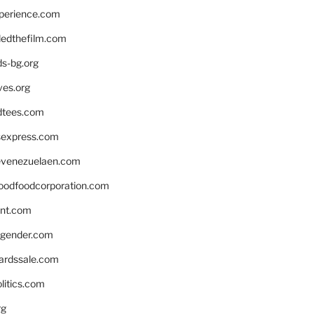
xperience.com
edthefilm.com
ds-bg.org
ves.org
tees.com
rsexpress.com
venezuelaen.com
oodfoodcorporation.com
nnt.com
gender.com
ardssale.com
litics.com
rg