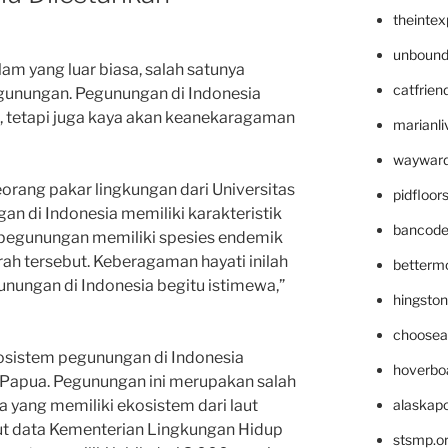
theinte
unbound
am yang luar biasa, salah satunya
catfrien
gunungan. Pegunungan di Indonesia
l, tetapi juga kaya akan keanekaragaman
marianli
wayward
orang pakar lingkungan dari Universitas
pidfloo
an di Indonesia memiliki karakteristik
bancode
 pegunungan memiliki spesies endemik
rah tersebut. Keberagaman hayati inilah
betterm
ungan di Indonesia begitu istimewa,”
hingsto
choosea
kosistem pegunungan di Indonesia
hoverbo
 Papua. Pegunungan ini merupakan salah
alaskapo
ia yang memiliki ekosistem dari laut
t data Kementerian Lingkungan Hidup
stsmp.o