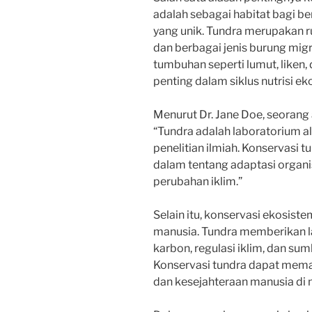
adalah sebagai habitat bagi b
yang unik. Tundra merupakan r
dan berbagai jenis burung migra
tumbuhan seperti lumut, liken,
penting dalam siklus nutrisi ek
Menurut Dr. Jane Doe, seorang a
“Tundra adalah laboratorium a
penelitian ilmiah. Konservasi
dalam tentang adaptasi organ
perubahan iklim.”
Selain itu, konservasi ekosis
manusia. Tundra memberikan l
karbon, regulasi iklim, dan su
Konservasi tundra dapat mema
dan kesejahteraan manusia di