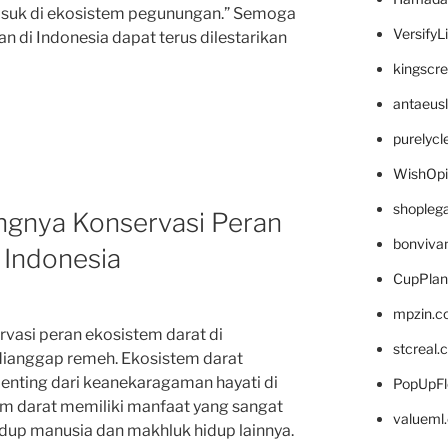
asuk di ekosistem pegunungan.” Semoga
VersifyL
 di Indonesia dapat terus dilestarikan
kingscr
antaeus
purelyc
WishOp
shopleg
ngnya Konservasi Peran
bonviva
 Indonesia
CupPlan
mpzin.c
vasi peran ekosistem darat di
stcreal.
dianggap remeh. Ekosistem darat
enting dari keanekaragaman hayati di
PopUpFl
em darat memiliki manfaat yang sangat
valueml
dup manusia dan makhluk hidup lainnya.