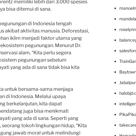
entz memiliki lebih dari 3.000 spesies
manoel
 bisa ditemui di sana.
mandelae
egunungan di Indonesia tengah
roselyn
 akibat aktivitas manusia. Deforestasi,
han iklim menjadi faktor utama yang
balance
kosistem pegunungan. Menurut Dr.
salesfo
servasi alam, “Kita perlu segera
kosistem pegunungan sebelum
TrainG
ti yang ada di sana tidak bisa kita
Baytown
Jabalpu
 kita untuk bersama-sama menjaga
halobjd
 di Indonesia. Melalui upaya
g berkelanjutan, kita dapat
intellig
endatang juga bisa menikmati
PikaPik
ati yang ada di sana. Seperti yang
takecar
, seorang tokoh lingkungan hidup, “Kita
ggung jawab moral untuk melindungi
Hamada