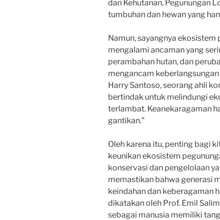
dan Kehutanan, Pegunungan Lor
tumbuhan dan hewan yang hanya
Namun, sayangnya ekosistem p
mengalami ancaman yang serius
perambahan hutan, dan peruba
mengancam keberlangsungan e
Harry Santoso, seorang ahli kon
bertindak untuk melindungi e
terlambat. Keanekaragaman haya
gantikan.”
Oleh karena itu, penting bagi
keunikan ekosistem pegunungan
konservasi dan pengelolaan yan
memastikan bahwa generasi m
keindahan dan keberagaman hay
dikatakan oleh Prof. Emil Salim
sebagai manusia memiliki tan