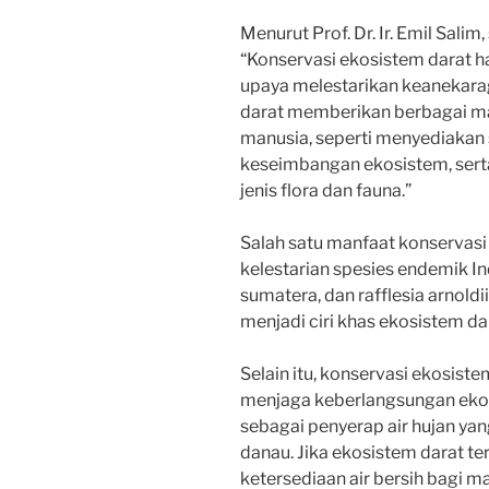
Menurut Prof. Dr. Ir. Emil Sali
“Konservasi ekosistem darat h
upaya melestarikan keanekara
darat memberikan berbagai ma
manusia, seperti menyediakan
keseimbangan ekosistem, serta
jenis flora dan fauna.”
Salah satu manfaat konservasi
kelestarian spesies endemik In
sumatera, dan rafflesia arnoldi
menjadi ciri khas ekosistem dar
Selain itu, konservasi ekosist
menjaga keberlangsungan ekos
sebagai penyerap air hujan ya
danau. Jika ekosistem darat 
ketersediaan air bersih bagi masy