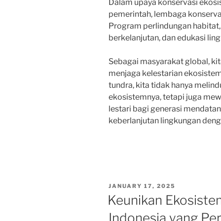
Dalam upaya konservasi ekosis
pemerintah, lembaga konservas
Program perlindungan habitat
berkelanjutan, dan edukasi lin
Sebagai masyarakat global, ki
menjaga kelestarian ekosistem
tundra, kita tidak hanya meli
ekosistemnya, tetapi juga mew
lestari bagi generasi mendata
keberlanjutan lingkungan deng
POSTED
JANUARY 17, 2025
ON
Keunikan Ekosiste
Indonesia yang Per