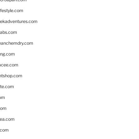
ifestyle.com
eekadventures.com
labs.com
leanchemdry.com
ing.com
acee.com
ntshop.com
te.com
om
com
ea.com
.com