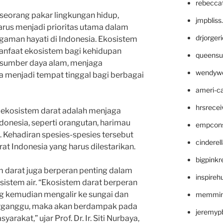
rebecca
m, seorang pakar lingkungan hidup,
jmpblis
arus menjadi prioritas utama dalam
drjorger
gaman hayati di Indonesia. Ekosistem
nfaat ekosistem bagi kehidupan
queensu
 sumber daya alam, menjaga
wendyw
 menjadi tempat tinggal bagi berbagai
ameri-
hrsrece
 ekosistem darat adalah menjaga
donesia, seperti orangutan, harimau
empcon
i. Kehadiran spesies-spesies tersebut
cinderel
at Indonesia yang harus dilestarikan.
bigpinkr
em darat juga berperan penting dalam
inspireh
istem air. “Ekosistem darat berperan
ng kemudian mengalir ke sungai dan
memming
terganggu, maka akan berdampak pada
jeremyp
arakat,” ujar Prof. Dr. Ir. Siti Nurbaya,