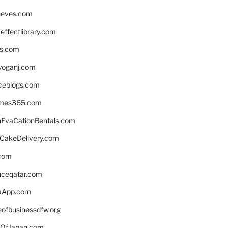
neves.com
ffectlibrary.com
ns.com
yoganj.com
rceblogs.com
ames365.com
EvaCationRentals.com
rCakeDelivery.com
.com
enceqatar.com
aApp.com
eofbusinessdfw.org
OfJapan.com