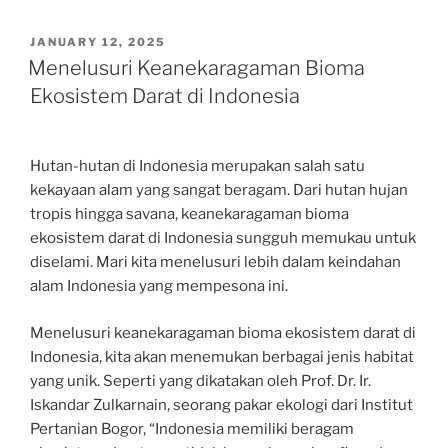
POSTED
JANUARY 12, 2025
ON
Menelusuri Keanekaragaman Bioma
Ekosistem Darat di Indonesia
Hutan-hutan di Indonesia merupakan salah satu
kekayaan alam yang sangat beragam. Dari hutan hujan
tropis hingga savana, keanekaragaman bioma
ekosistem darat di Indonesia sungguh memukau untuk
diselami. Mari kita menelusuri lebih dalam keindahan
alam Indonesia yang mempesona ini.
Menelusuri keanekaragaman bioma ekosistem darat di
Indonesia, kita akan menemukan berbagai jenis habitat
yang unik. Seperti yang dikatakan oleh Prof. Dr. Ir.
Iskandar Zulkarnain, seorang pakar ekologi dari Institut
Pertanian Bogor, “Indonesia memiliki beragam