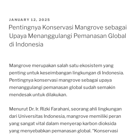
POSTED
JANUARY 12, 2025
ON
Pentingnya Konservasi Mangrove sebagai
Upaya Menanggulangi Pemanasan Global
di Indonesia
Mangrove merupakan salah satu ekosistem yang
penting untuk keseimbangan lingkungan di Indonesia.
Pentingnya konservasi mangrove sebagai upaya
menanggulangi pemanasan global sudah semakin
mendesak untuk dilakukan.
Menurut Dr. Ir. Rizki Farahani, seorang ahli lingkungan
dari Universitas Indonesia, mangrove memiliki peran
yang sangat vital dalam menyerap karbon dioksida
yang menyebabkan pemanasan global. “Konservasi