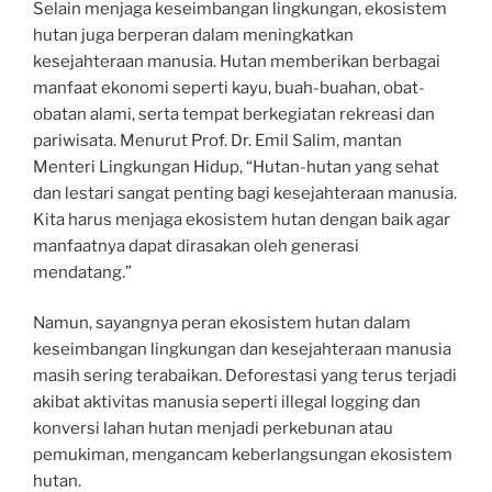
Selain menjaga keseimbangan lingkungan, ekosistem
hutan juga berperan dalam meningkatkan
kesejahteraan manusia. Hutan memberikan berbagai
manfaat ekonomi seperti kayu, buah-buahan, obat-
obatan alami, serta tempat berkegiatan rekreasi dan
pariwisata. Menurut Prof. Dr. Emil Salim, mantan
Menteri Lingkungan Hidup, “Hutan-hutan yang sehat
dan lestari sangat penting bagi kesejahteraan manusia.
Kita harus menjaga ekosistem hutan dengan baik agar
manfaatnya dapat dirasakan oleh generasi
mendatang.”
Namun, sayangnya peran ekosistem hutan dalam
keseimbangan lingkungan dan kesejahteraan manusia
masih sering terabaikan. Deforestasi yang terus terjadi
akibat aktivitas manusia seperti illegal logging dan
konversi lahan hutan menjadi perkebunan atau
pemukiman, mengancam keberlangsungan ekosistem
hutan.