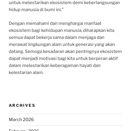
untuk melestarikan ekosistem demi keberlangsungan
hidup manusia di bumi ini.”
Dengan memahami dan menghargai manfaat
ekosistem bagi kehidupan manusia, diharapkan kita
semua dapat bekerja sama dalam menjaga dan
merawat lingkungan alam untuk generasi yang akan
datang. Semoga kesadaran akan pentingnya ekosistem
dapat menjadi motivasi bagi kita untuk berperan aktif
dalam melestarikan keberagaman hayati dan
kelestarian alam.
ARCHIVES
March 2026