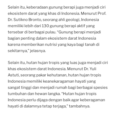
Selain itu, keberadaan gunung berapi juga menjadi ciri
ekosistem darat yang khas di Indonesia. Menurut Prof.
Dr. Sutikno Bronto, seorang ahli geologi, Indonesia
memiliki lebih dari 130 gunung berapi aktif yang
tersebar di berbagai pulau. “Gunung berapi menjadi
bagian penting dalam ekosistem darat Indonesia
karena memberikan nutrisi yang kaya bagi tanah di
sekitarnya,” jelasnya.
Selain itu, hutan hujan tropis yang luas juga menjadi ciri
khas ekosistem darat Indonesia. Menurut Dr. Yuli
Astuti, seorang pakar kehutanan, hutan hujan tropis
Indonesia memiliki keanekaragaman hayati yang
sangat tinggi dan menjadi rumah bagi berbagai spesies
tumbuhan dan hewan langka. “Hutan hujan tropis
Indonesia perlu dijaga dengan baik agar keberagaman
hayati di dalamnya tetap terjaga,” tambahnya.