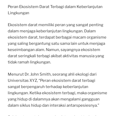
Peran Ekosistem Darat Terbagi dalam Keberlanjutan
Lingkungan
Ekosistem darat memiliki peran yang sangat penting
dalam menjaga keberlanjutan lingkungan. Dalam
ekosistem darat, terdapat berbagai macam organisme
yang saling bergantung satu sama lain untuk menjaga
keseimbangan alam. Namun, sayangnya ekosistem
darat seringkali terbagi akibat aktivitas manusia yang
tidak ramah lingkungan.
Menurut Dr. John Smith, seorang ahli ekologi dari
Universitas XYZ, “Peran ekosistem darat terbagi
sangat berpengaruh terhadap keberlanjutan
lingkungan. Ketika ekosistem terbagi, maka organisme
yang hidup di dalamnya akan mengalami gangguan
dalam siklus hidup dan interaksi antarspesiesnya.”