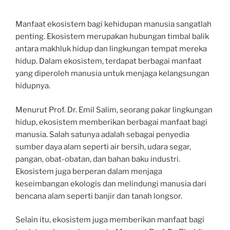
Manfaat ekosistem bagi kehidupan manusia sangatlah
penting. Ekosistem merupakan hubungan timbal balik
antara makhluk hidup dan lingkungan tempat mereka
hidup. Dalam ekosistem, terdapat berbagai manfaat
yang diperoleh manusia untuk menjaga kelangsungan
hidupnya.
Menurut Prof. Dr. Emil Salim, seorang pakar lingkungan
hidup, ekosistem memberikan berbagai manfaat bagi
manusia. Salah satunya adalah sebagai penyedia
sumber daya alam seperti air bersih, udara segar,
pangan, obat-obatan, dan bahan baku industri.
Ekosistem juga berperan dalam menjaga
keseimbangan ekologis dan melindungi manusia dari
bencana alam seperti banjir dan tanah longsor.
Selain itu, ekosistem juga memberikan manfaat bagi