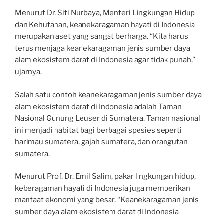
Menurut Dr. Siti Nurbaya, Menteri Lingkungan Hidup
dan Kehutanan, keanekaragaman hayati di Indonesia
merupakan aset yang sangat berharga. “Kita harus
terus menjaga keanekaragaman jenis sumber daya
alam ekosistem darat di Indonesia agar tidak punah,”
ujarnya.
Salah satu contoh keanekaragaman jenis sumber daya
alam ekosistem darat di Indonesia adalah Taman
Nasional Gunung Leuser di Sumatera. Taman nasional
ini menjadi habitat bagi berbagai spesies seperti
harimau sumatera, gajah sumatera, dan orangutan
sumatera.
Menurut Prof. Dr. Emil Salim, pakar lingkungan hidup,
keberagaman hayati di Indonesia juga memberikan
manfaat ekonomi yang besar. “Keanekaragaman jenis
sumber daya alam ekosistem darat di Indonesia