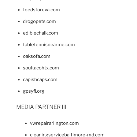
feedstoreva.com
drogopets.com
ediblechalk.com
tabletennisnearme.com
oaksofa.com
soultacohtx.com
capishcaps.com
gpsyfl.org
MEDIA PARTNER III
vwrepairarlington.com
cleaningservicebaltimore-md.com