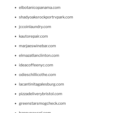
elbotanicopanama.com
shadyoaksrockportrvpark.com
jccoinlaundry.com
kautorepair.com
marjaeswinebar.com
elmazatlanclinton.com
ideacoffeenyc.com
odieschillicothe.com
lacantinitagalesburg.com
pizzadeliverybristol.com
greenstarsmogcheck.com