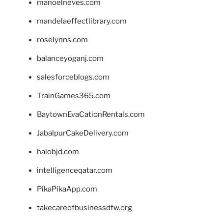
manoelneves.com
mandelaeffectlibrary.com
roselynns.com
balanceyoganj.com
salesforceblogs.com
TrainGames365.com
BaytownEvaCationRentals.com
JabalpurCakeDelivery.com
halobjd.com
intelligenceqatar.com
PikaPikaApp.com
takecareofbusinessdfw.org