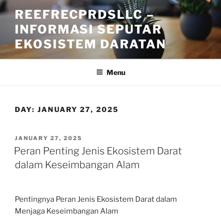
Skip
REEFRECPRDSLLC –
to
INFORMASI SEPUTAR
content
EKOSISTEM DARATAN
Menu
DAY:
JANUARY 27, 2025
POSTED
JANUARY 27, 2025
ON
Peran Penting Jenis Ekosistem Darat
dalam Keseimbangan Alam
Pentingnya Peran Jenis Ekosistem Darat dalam
Menjaga Keseimbangan Alam