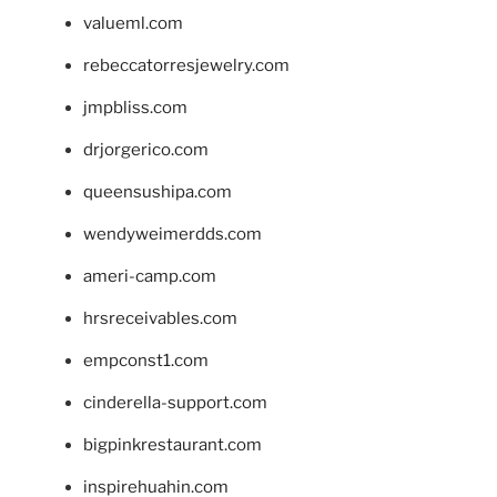
valueml.com
rebeccatorresjewelry.com
jmpbliss.com
drjorgerico.com
queensushipa.com
wendyweimerdds.com
ameri-camp.com
hrsreceivables.com
empconst1.com
cinderella-support.com
bigpinkrestaurant.com
inspirehuahin.com