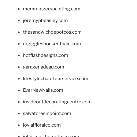
memmingerspainting.com
jeremypbeasley.com
thesandwichdepotcos.com
drgiggleshouseofpain.com
hotflashdesigns.com
garagenadeau.com
lifestylechauffeurservice.com
EverNewNails.com
insideoutdecoratingcentre.com
salvatoresinpoint.com
jovialfloralco.com
johnlscotthometeam.com